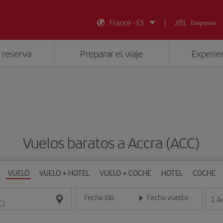
France - ES
Empresas
 reserva
Preparar el viaje
Experien
Vuelos baratos a Accra (ACC)
VUELO
VUELO + HOTEL
VUELO + COCHE
HOTEL
COCHE
Fecha ida
Fecha vuelta
1
A
Introduce la fecha en formato día/mes/año
Introduce la fecha en format