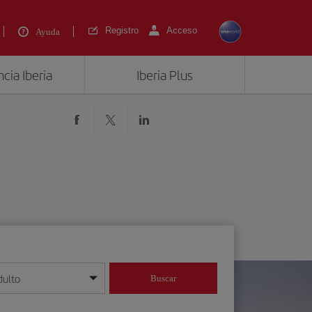
Registro
Acceso
Ayuda
cia Iberia
Iberia Plus
dulto
Buscar
o día/mes/año