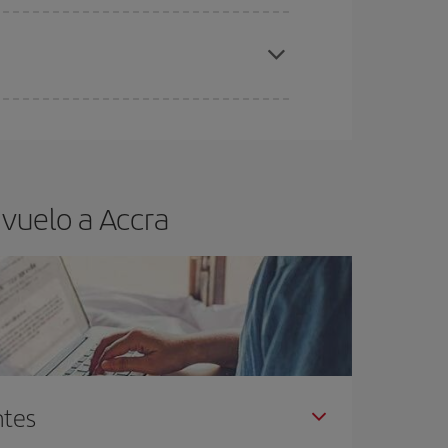
elo y de que las tarifas más baratas (turista)
cra.
ra el vuelo más barato.
 vuelo a Accra
ntes