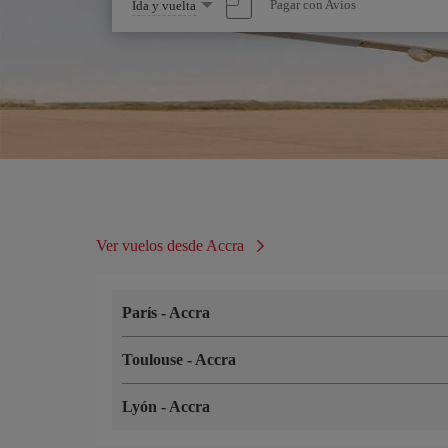
Seleccione
Pagar con Avios
Ida y vuelta
una
opción
Ver vuelos desde Accra
París
-
Accra
Toulouse
-
Accra
Lyón
-
Accra