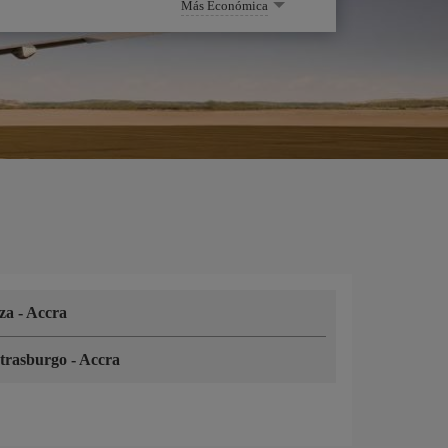
Más Económica
iza
-
Accra
trasburgo
-
Accra