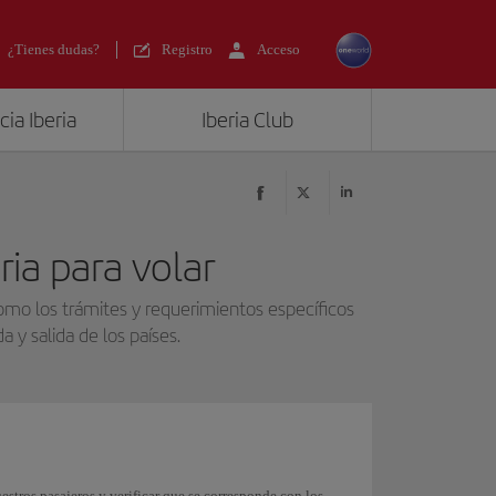
¿Tienes dudas?
Registro
Acceso
ia Iberia
Iberia Club
ia para volar
como los trámites y requerimientos específicos
 y salida de los países.
stros pasajeros y verificar que se corresponde con los