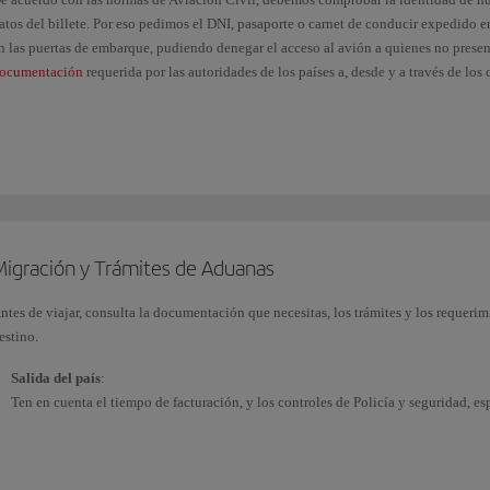
atos del billete. Por eso pedimos el DNI, pasaporte o carnet de conducir expedido 
n las puertas de embarque, pudiendo denegar el acceso al avión a quienes no prese
ocumentación
requerida por las autoridades de los países a, desde y a través de los 
i tienes la nacionalidad española puedes consultar los requisitos oficiales para viaj
e Asuntos Exteriores
(disponible solo en castellano).
onsulta otra documentación y vacunas según destinos en la página oficial de
IATA
e recomienda presentar el DNI físico para acreditar la identidad.
Migración y Trámites de Aduanas
ntes de viajar, consulta la documentación que necesitas, los trámites y los requerim
estino.
Salida del país
:
Ten en cuenta el tiempo de facturación, y los controles de Policía y seguridad, e
aconsejable tengas el billete, la tarjeta de embarque y la documentación a mano, 
personal en regla; ten en cuenta que, en caso de incumplimiento de las normas de 
entrada en el país de destino.