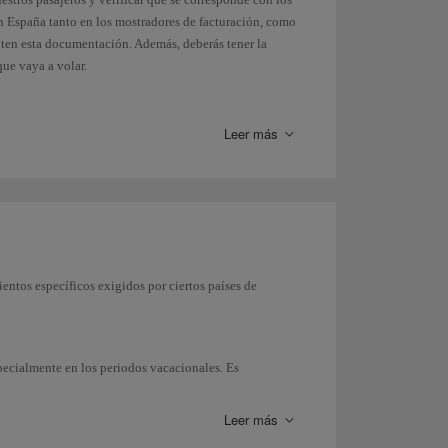
en España tanto en los mostradores de facturación, como
nten esta documentación. Además, deberás tener la
que vaya a volar.
ar a cualquier país en nuestro enlace con el
Ministerio
Leer más
(disponible solo en inglés).
ientos específicos exigidos por ciertos países de
specialmente en los periodos vacacionales. Es
y es tu responsabilidad el tener tu
documentación
control de policía o aduanas, te podría ser negada la
Leer más