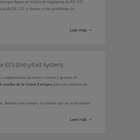
ien que figure en la lista de vigilancia de EE. UU.
ancia de EE. UU. y deseas evitar problemas de
Leer más
a: EES (Entry/Exit System)
n a implementar un nuevo control y gestión de
 estados de la Unión Europea
para una estancia de
e, durante este tiempo, es posible que no se recopilen
estará plenamente operativo en todos los controles de
Leer más
tem (EES)
y del
Ministerio del Interior.