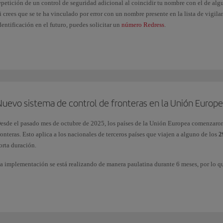
epetición de un control de seguridad adicional al coincidir tu nombre con el de algu
i crees que se te ha vinculado por error con un nombre presente en la lista de vigil
dentificación en el futuro, puedes solicitar un
número Redress
.
Nuevo sistema de control de fronteras en la Unión Europe
esde el pasado mes de octubre de 2025, los países de la Unión Europea comenzaro
ronteras. Esto aplica a los nacionales de terceros países que viajen a alguno de los
29
orta duración.
a implementación se está realizando de manera paulatina durante 6 meses, por lo qu
odos los datos de los pasajeros de forma inmediata. Transcurrido ese plazo, el EES 
aso fronterizos.
ara más información consulta la página oficial de la Unión Europea
Entry/Exit Sys