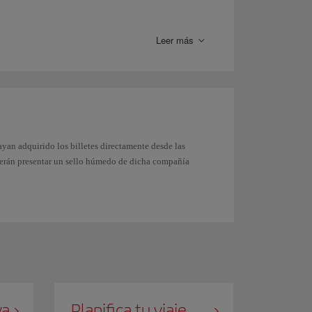
llo de Cuba en tu pasaporte, no podrás tramitar el ESTA
e la Embajada de Estados Unidos de tu lugar de
Leer más
seis cifras
. Debido a la tipografía del pasaporte, a
rate de que incluyes correctamente todos los caracteres
ayan adquirido los billetes directamente desde las
deberán presentar un sello húmedo de dicha compañía
va
Planifica tu viaje