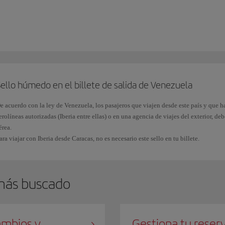
i has estado en
Cuba después del 12 de enero de 2021
y, por tanto, presentas un se
 deberás
solicitar un visado
B1 o B2 en el Consulado General o Sección Consular d
esidencia.
l número de
pasaporte español
consta de nueve caracteres,
tres letras
seguidas de
eces se puede confundir el número 0 (cero) en lugar de la letra O y viceversa. Asegú
l rellenar el ESTA.
ello húmedo en el billete de salida de Venezuela
e acuerdo con la ley de Venezuela, los pasajeros que viajen desde este país y que h
erolíneas autorizadas (Iberia entre ellas) o en una agencia de viajes del exterior, 
érea.
ara viajar con Iberia desde Caracas, no es necesario este sello en tu billete.
más buscado
mbios y
Gestiona tu reser