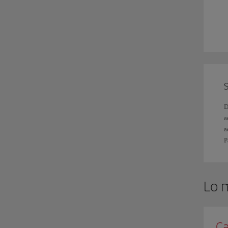
S
y
r
E
v
a
S
D
a
a
P
Lo 
Ca