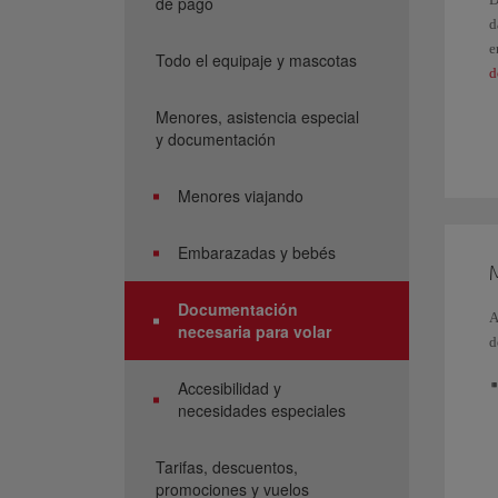
de pago
d
e
Todo el equipaje y mascotas
d
Menores, asistencia especial
S
y documentación
d
C
Menores viajando
S
Embarazadas y bebés
Documentación
A
necesaria para volar
d
Accesibilidad y
necesidades especiales
Tarifas, descuentos,
promociones y vuelos