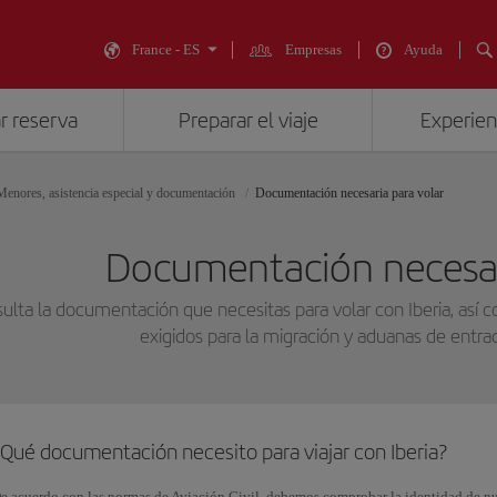
France - ES
Empresas
Ayuda
r reserva
Preparar el viaje
Experienc
Menores, asistencia especial y documentación
Documentación necesaria para volar
Documentación necesar
ulta la documentación que necesitas para volar con Iberia, así 
exigidos para la migración y aduanas de entrada
¿Qué documentación necesito para viajar con Iberia?
e acuerdo con las normas de Aviación Civil, debemos comprobar la identidad de nue