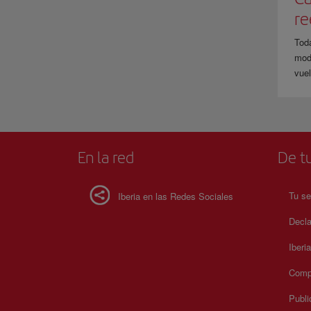
r
Tod
modi
vuel
En la red
De tu
Tu se
Iberia en las Redes Sociales
Decla
Iberi
Compr
Publi