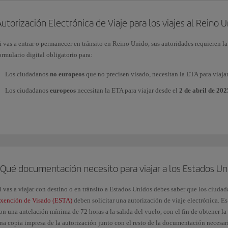
utorización Electrónica de Viaje para los viajes al Reino 
i vas a entrar o permanecer en tránsito en Reino Unido, sus autoridades requieren l
ormulario digital obligatorio para:
Los ciudadanos
no europeos
que no precisen visado, necesitan la ETA para viaja
Los ciudadanos
europeos
necesitan la ETA para viajar desde el
2 de abril de 202
e recomendamos que realices la solicitud con la máxima antelación.
ara gestionar la Autorización Electrónica de Viaje (ETA) y obtener más información
OV.UK/electronictravelauthorisation
.
¿Qué documentación necesito para viajar a los Estados Un
i vas a viajar con destino o en tránsito a Estados Unidos debes saber que los ciudad
xención de Visado (ESTA)
deben solicitar una autorización de viaje electrónica. E
on una antelación mínima de 72 horas a la salida del vuelo, con el fin de obtener l
na copia impresa de la autorización junto con el resto de la documentación necesaria