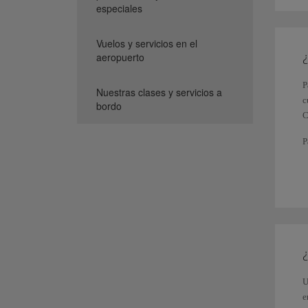
especiales
Vuelos y servicios en el
¿
aeropuerto
P
Nuestras clases y servicios a
c
bordo
C
P
d
c
E
p
t
T
l
S
U
e