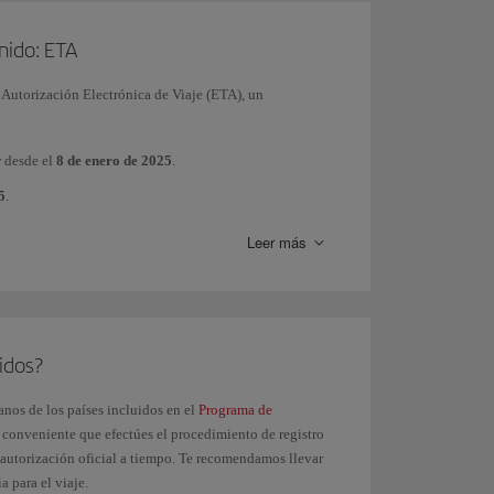
Unido: ETA
a Autorización Electrónica de Viaje (ETA), un
r desde el
8 de enero de 2025
.
5
.
Leer más
, consulta esta página
idos?
anos de los países incluidos en el
Programa de
s conveniente que efectúes el procedimiento de registro
a autorización oficial a tiempo. Te recomendamos llevar
 para el viaje.