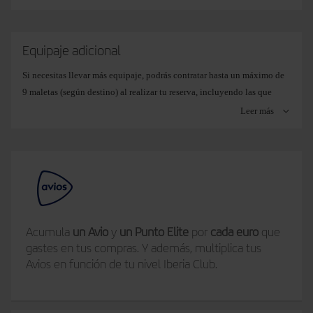
Equipaje adicional
Si necesitas llevar más equipaje, podrás contratar hasta un máximo de
9 maletas (según destino) al realizar tu reserva, incluyendo las que
constan en la franquicia gratuita de tu billete, bien desde
Gestión de
Leer más
reservas
o más tarde, durante el Check-in online.
Elige el peso de tu maleta adicional y paga solo por lo que te haga
falta:
15 kg
. Si viajas con lo imprescindible.
Acumula
un Avio
y
un Punto Elite
por
cada euro
que
23 kg
. El equipaje de siempre (de momento, algunas rutas solo
gastes en tus compras. Y además, multiplica tus
permiten esta opción).
Avios en función de tu nivel Iberia Club.
32 kg
. Si llevas más peso del habitual.