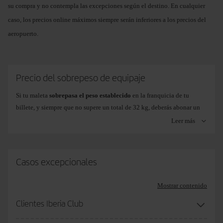
de 23Kg.
su compra y no contempla las excepciones según el destino. En cualquier
Se aplica el mismo precio que a la primera maleta.
caso, los precios online máximos siempre serán inferiores a los precios del
Segunda
aeropuerto.
maleta o
más
Precio del sobrepeso de equipaje
Si tu maleta
sobrepasa el peso establecido
en la franquicia de tu
billete, y siempre que no supere un total de 32 kg, deberás abonar un
Equipaje
Online:
desde
Online:
desde
26
36
coste fijo adicional por Kg al facturar en el aeropuerto
. En este caso,
de 32Kg.
EUR/29 USD/23 GBP
EUR/40 USD/31 GBP
Leer más
es posible que te resulte más económico adquirir un equipaje adicional
hasta
hasta
80 EUR/ 94
130 EUR/152
en iberia.com o en la app de Iberia. Su precio varía solamente según el
USD/70 GBP
USD/113 GBP
destino.
Aeropuerto:
desde
Aeropuerto:
desde
59
66
Casos excepcionales
EUR/65 USD/51 GBP
EUR/72 USD/57 GBP
hasta
hasta
108 EUR/118
140 EUR/153
Mostrar contenido
Vuelos a/desde
Business
Turi
USD/92 GBP
USD/120 GBP
Clientes Iberia Club
Class
Pre
(1)Dakar:
Equipajes de 23kg.