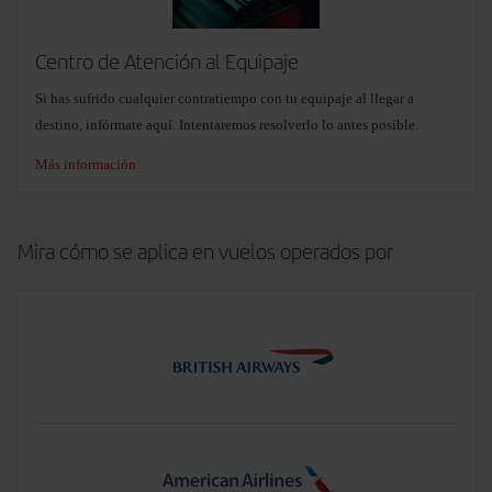
Notas:
periodos vacacionales como los meses de verano, Navidades y Semana
El sobrepeso gratuito de hasta los 32kg por maleta no se aplicará en los
Santa.
equipajes adicionales que se contraten.
Centro de Atención al Equipaje
Una vez comprado un equipaje adicional,
no es posible cancelarlo ni
Para los vuelos LEVEL no aplica ninguno de estos beneficios.
Si has sufrido cualquier contratiempo con tu equipaje al llegar a
reembolsarlo
.
destino, infórmate aquí. Intentaremos resolverlo lo antes posible.
Los precios mostrados están sujetos a cambios
Más información
Mira cómo se aplica en vuelos operados por