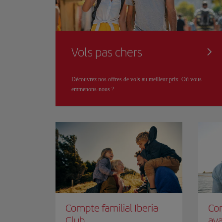
Vols pas chers
Découvrez nos offres de vols au meilleur prix. Où vous
emmenons-nous ?
Compte familial Iberia
Con
Club
ava