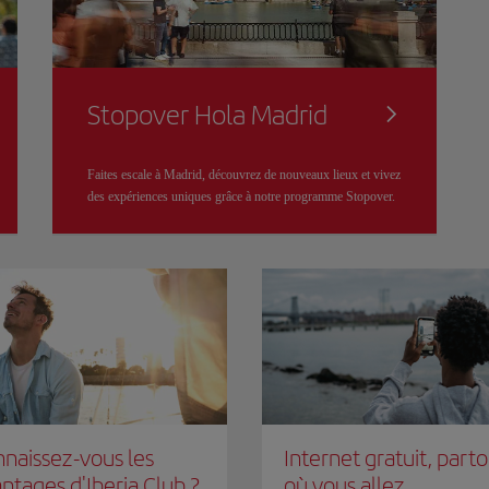
Stopover Hola Madrid
Faites escale à Madrid, découvrez de nouveaux lieux et vivez
des expériences uniques grâce à notre programme Stopover.
naissez-vous les
Internet gratuit, part
ntages d'Iberia Club ?
où vous allez