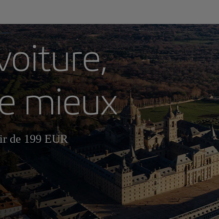
voiture,
re mieux
tir de 199 EUR