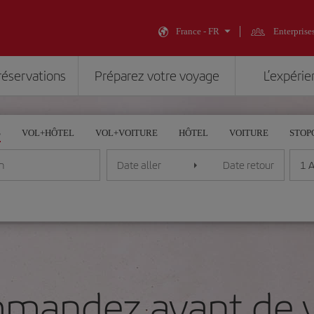
France - FR
Enterprise
réservations
Préparez votre voyage
L’expérie
S
VOL+HÔTEL
VOL+VOITURE
HÔTEL
VOITURE
STOP
1 
n
Date aller
Date retour
mandez avant de v