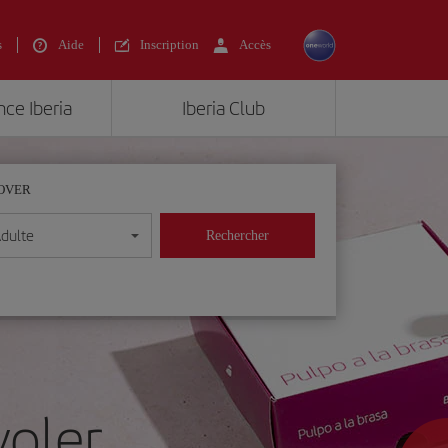
s
Aide
Inscription
Accès
nce Iberia
Iberia Club
OVER
Adulte
Rechercher
oler