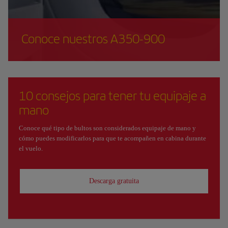
Conoce nuestros A350-900
10 consejos para tener tu equipaje a
mano
Conoce qué tipo de bultos son considerados equipaje de mano y
cómo puedes modificarlos para que te acompañen en cabina durante
el vuelo.
Descarga gratuita