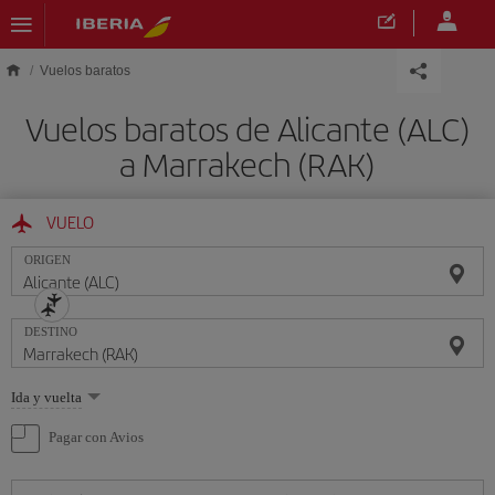
Saltar al contenido principal
Vuelos baratos
Vuelos baratos de Alicante (ALC)
a Marrakech (RAK)
VUELO
ORIGEN
DESTINO
Seleccione
Ida y vuelta
una
opción
Pagar con Avios