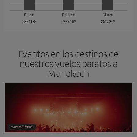
Enero
Febrero
Marzo
23º
/
18º
24º
/
19º
25º
/
20º
Eventos en los destinos de
nuestros vuelos baratos a
Marrakech
Imagen: T.Visual