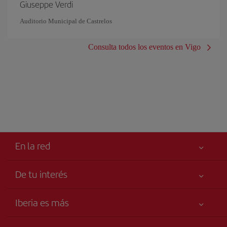
Giuseppe Verdi
Auditorio Municipal de Castrelos
Consulta todos los eventos en Vigo
En la red
De tu interés
Tu seguridad es lo primero
Iberia es más
Accesibilidad
Noticias y Novedades
Compromiso de servicio