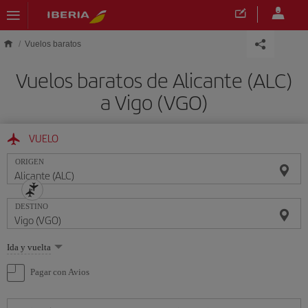
Saltar al contenido principal
Vuelos baratos
Vuelos baratos de Alicante (ALC)
a Vigo (VGO)
VUELO
ORIGEN
DESTINO
Seleccione
Ida y vuelta
una
opción
Pagar con Avios