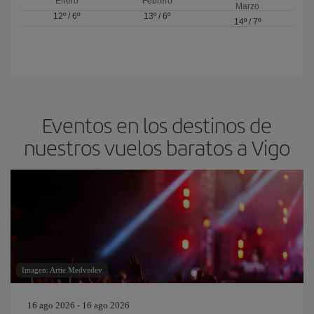
Enero
Febrero
Marzo
12º
/
6º
13º
/
6º
14º
/
7º
Eventos en los destinos de
nuestros vuelos baratos a Vigo
Imagen: Artie Medvedev
16 ago 2026 - 16 ago 2026