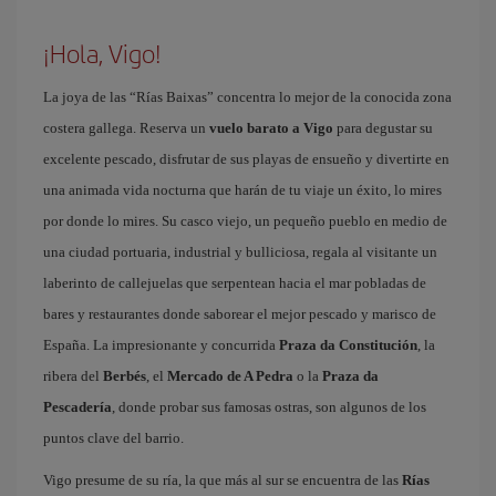
¡Hola, Vigo!
La joya de las “Rías Baixas” concentra lo mejor de la conocida zona
costera gallega. Reserva un
vuelo barato a Vigo
para degustar su
excelente pescado, disfrutar de sus playas de ensueño y divertirte en
una animada vida nocturna que harán de tu viaje un éxito, lo mires
por donde lo mires. Su casco viejo, un pequeño pueblo en medio de
una ciudad portuaria, industrial y bulliciosa, regala al visitante un
laberinto de callejuelas que serpentean hacia el mar pobladas de
bares y restaurantes donde saborear el mejor pescado y marisco de
España. La impresionante y concurrida
Praza da Constitución
, la
ribera del
Berbés
, el
Mercado de A Pedra
o la
Praza da
Pescadería
, donde probar sus famosas ostras, son algunos de los
puntos clave del barrio.
Vigo presume de su ría, la que más al sur se encuentra de las
Rías