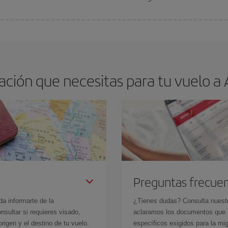
arte el mejor precio según tus necesidades de viaje. La tarifa básica, te asegu
ción que necesitas para tu vuelo a 
Preguntas frecue
da informarte de la
¿Tienes dudas? Consulta nues
sultar si requieres visado,
aclaramos los documentos que ne
rigen y el destino de tu vuelo.
específicos exigidos para la mi