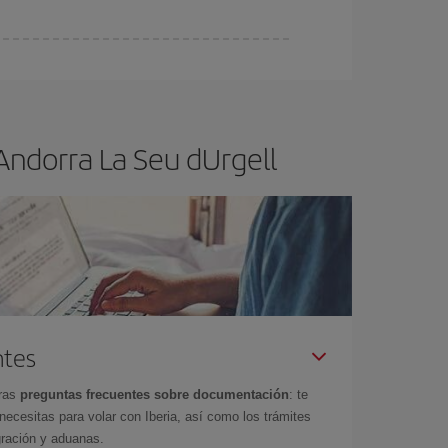
ra el vuelo más barato.
Andorra La Seu dUrgell
ntes
tras
preguntas frecuentes sobre documentación
: te
cesitas para volar con Iberia, así como los trámites
gración y aduanas.