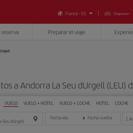
France - ES
Empresas
 reserva
Preparar el viaje
Experien
Urgell
tos a Andorra La Seu dUrgell (LEU)
VUELO
VUELO + HOTEL
VUELO + COCHE
HOTEL
COCHE
Fecha ida
Fecha vuelta
1
A
Introduce la fecha en formato día/mes/año
Introduce la fecha en format