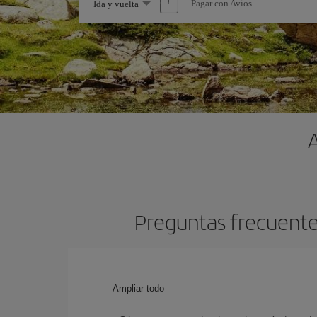
Seleccione
Pagar con Avios
Ida y vuelta
una
opción
Preguntas frecuentes
Ampliar todo