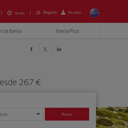
Registro
Acceso
Ayuda
cia Iberia
Iberia Plus
 desde 267 €
dulto
Buscar
o día/mes/año