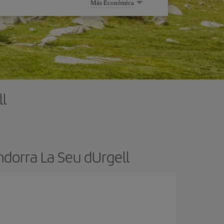
Más Económica
l
ndorra La Seu dUrgell