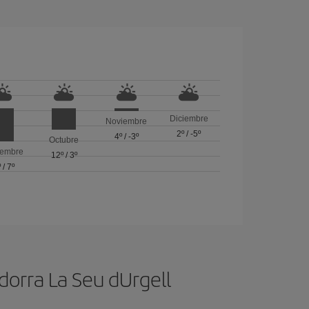
Diciembre
Noviembre
2º
/
-5º
4º
/
-3º
Octubre
iembre
12º
/
3º
º
/
7º
dorra La Seu dUrgell