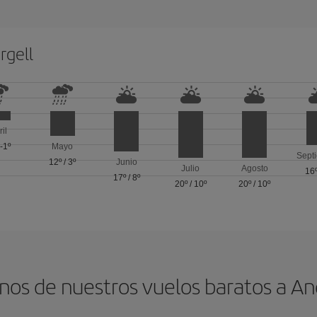
rgell
ril
/
-1º
Mayo
Sept
12º
/
3º
Junio
Julio
Agosto
16
17º
/
8º
20º
/
10º
20º
/
10º
inos de nuestros vuelos baratos a An