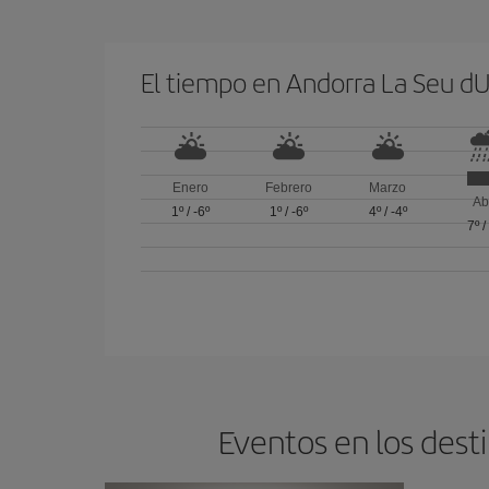
El tiempo en Andorra La Seu dU
Enero
Febrero
Marzo
Ab
1º
/
-6º
1º
/
-6º
4º
/
-4º
7º
Eventos en los dest