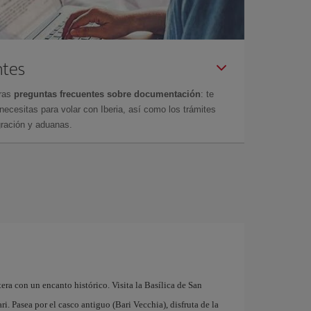
ntes
tras
preguntas frecuentes sobre documentación
: te
cesitas para volar con Iberia, así como los trámites
gración y aduanas.
tera con un encanto histórico. Visita la Basílica de San
. Pasea por el casco antiguo (Bari Vecchia), disfruta de la