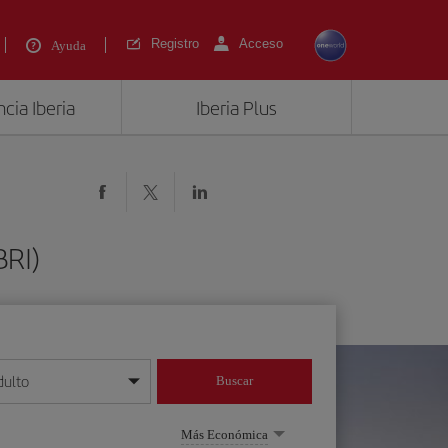
Registro
Acceso
Ayuda
cia Iberia
Iberia Plus
BRI)
dulto
Buscar
o día/mes/año
Más Económica