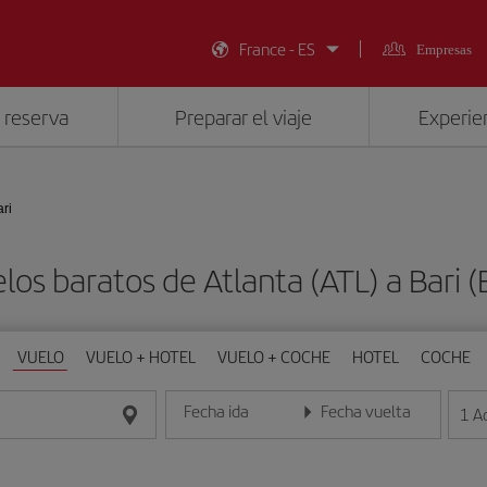
France - ES
Empresas
 reserva
Preparar el viaje
Experien
ari
los baratos de Atlanta (ATL) a Bari (
VUELO
VUELO + HOTEL
VUELO + COCHE
HOTEL
COCHE
Fecha ida
Fecha vuelta
1
A
Introduce la fecha en formato día/mes/año
Introduce la fecha en format