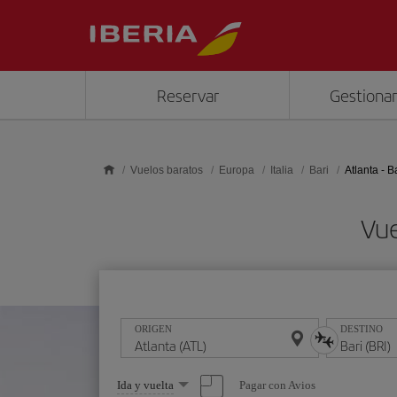
Saltar al contenido principal
Reservar
Gestionar
Vuelos baratos
Europa
Italia
Bari
Atlanta - B
Vue
ORIGEN
DESTINO
Seleccione
Pagar con Avios
Ida y vuelta