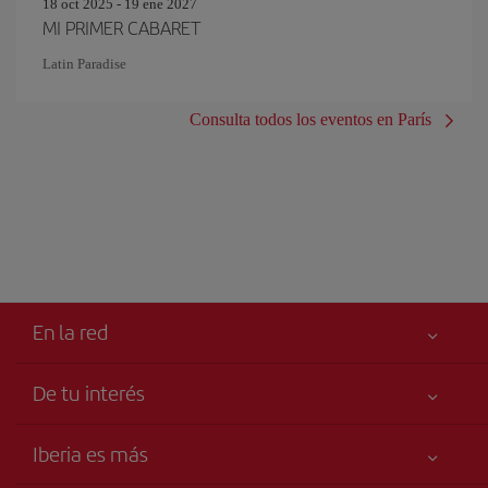
18 oct 2025 - 19 ene 2027
MI PRIMER CABARET
Latin Paradise
Consulta todos los eventos en París
En la red
De tu interés
Tu seguridad es lo primero
Iberia es más
Accesibilidad