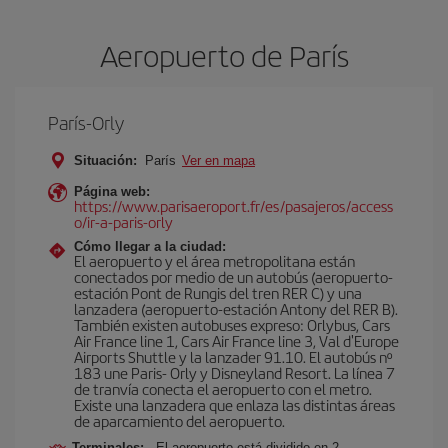
Aeropuerto de París
París-Orly
Situación:
París
Ver en mapa
Página web:
https://www.parisaeroport.fr/es/pasajeros/access
o/ir-a-paris-orly
Cómo llegar a la ciudad:
El aeropuerto y el área metropolitana están
conectados por medio de un autobús (aeropuerto-
estación Pont de Rungis del tren RER C) y una
lanzadera (aeropuerto-estación Antony del RER B).
También existen autobuses expreso: Orlybus, Cars
Air France line 1, Cars Air France line 3, Val d'Europe
Airports Shuttle y la lanzader 91.10. El autobús nº
183 une Paris- Orly y Disneyland Resort. La línea 7
de tranvía conecta el aeropuerto con el metro.
Existe una lanzadera que enlaza las distintas áreas
de aparcamiento del aeropuerto.
Terminales:
El aeropuerto está dividido en 2