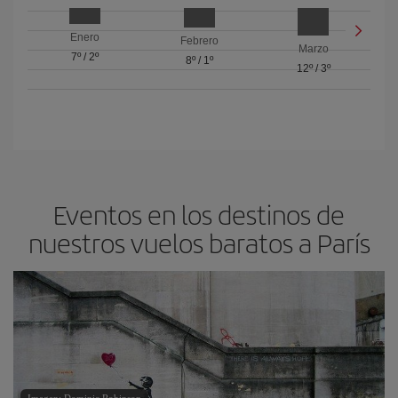
Enero
Febrero
Marzo
7º
/
2º
8º
/
1º
12º
/
3º
Eventos en los destinos de
nuestros vuelos baratos a París