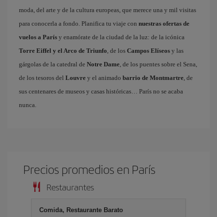
moda, del arte y de la cultura europeas, que merece una y mil visitas
para conocerla a fondo. Planifica tu viaje con
nuestras ofertas de
vuelos a París
y enamórate de la ciudad de la luz: de la icónica
Torre Eiffel y el Arco de Triunfo
, de los
Campos Elíseos
y las
gárgolas de la catedral de
Notre Dame
, de los puentes sobre el Sena,
de los tesoros del
Louvre
y el animado
barrio de Montmartre
, de
sus centenares de museos y casas históricas… París no se acaba
nunca.
Precios promedios en París
Restaurantes
Comida, Restaurante Barato