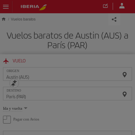
Saltar al contenido principal
Vuelos baratos
Vuelos baratos de Austin (AUS) a
París (PAR)
VUELO
ORIGEN
DESTINO
Seleccione
Ida y vuelta
una
opción
Pagar con Avios