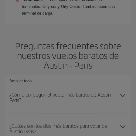
terminales: Orly sur y Orly Oeste. También tiene una
terminal de carga.
Preguntas frecuentes sobre
nuestros vuelos baratos de
Austin - París
Ampliar todo
¿Cómo conseguir el vuelo más barato de Austin-
París?
Podrás ahorrar en tu billete de avión de Austin-París-dest y
conseguir el vuelo más barato si evitas temporadas altas,
¿Cuáles son los días más baratos para volar de
Austin-París?
compras con antelación y puedes ser flexible con las fechas y