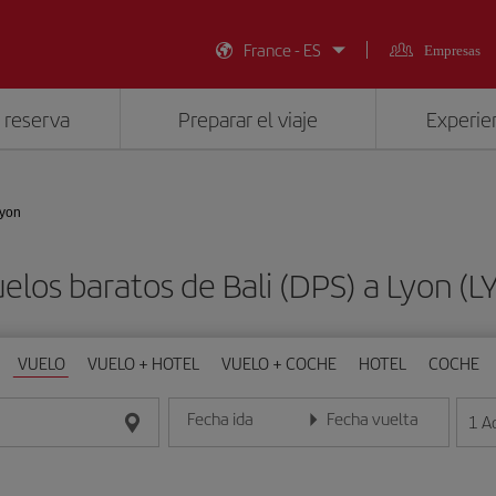
France - ES
Empresas
 reserva
Preparar el viaje
Experien
Lyon
elos baratos de Bali (DPS) a Lyon (L
VUELO
VUELO + HOTEL
VUELO + COCHE
HOTEL
COCHE
Fecha ida
Fecha vuelta
1
A
Introduce la fecha en formato día/mes/año
Introduce la fecha en format