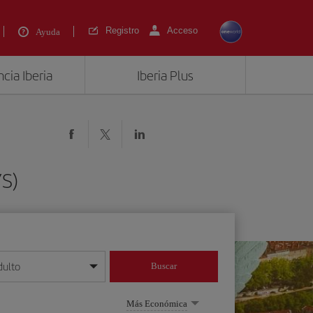
Registro
Acceso
Ayuda
cia Iberia
Iberia Plus
YS)
dulto
Buscar
o día/mes/año
Más Económica