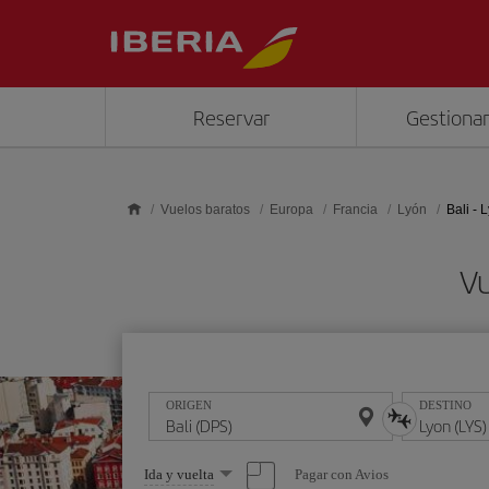
Saltar al contenido principal
Reservar
Gestionar
Vuelos baratos
Europa
Francia
Lyón
Bali - 
Vu
ORIGEN
DESTINO
Seleccione
Pagar con Avios
Ida y vuelta