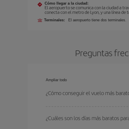
Cómo llegar a la ciudad:
El aeropuerto se comunica con la ciudad a tra
conecta con el metro de Lyon, y una línea de t
Terminales:
El aeropuerto tiene dos terminales.
Preguntas frec
Ampliar todo
¿Cómo conseguir el vuelo más barato
Podrás ahorrar en tu billete de avión de Bali-Lyo
y horarios de ida y vuelta.
¿Cuáles son los días más baratos para