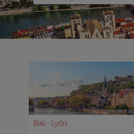
una
opción
Bali
-
Lyón