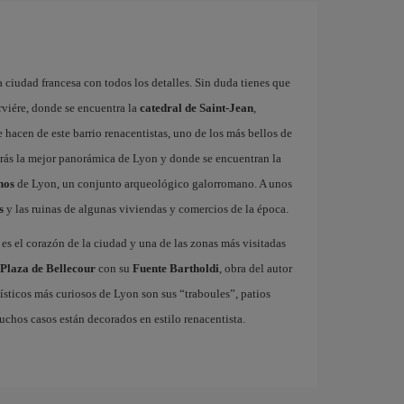
 ciudad francesa con todos los detalles. Sin duda tienes que
rviére, donde se encuentra la
catedral de Saint-Jean
,
hacen de este barrio renacentistas, uno de los más bellos de
rás la mejor panorámica de Lyon y donde se encuentran la
nos
de Lyon, un conjunto arqueológico galorromano. A unos
s
y las ruinas de algunas viviendas y comercios de la época.
es el corazón de la ciudad y una de las zonas más visitadas
Plaza de Bellecour
con su
Fuente Bartholdi
, obra del autor
nísticos más curiosos de Lyon son sus “traboules”, patios
uchos casos están decorados en estilo renacentista.