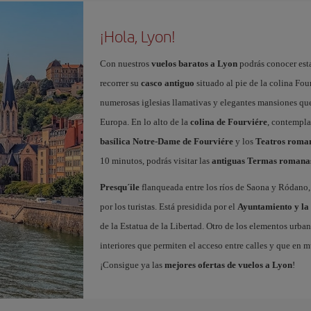
¡Hola, Lyon!
Con nuestros
vuelos baratos a Lyon
podrás conocer esta
recorrer su
casco antiguo
situado al pie de la colina Fou
numerosas iglesias llamativas y elegantes mansiones que 
Europa. En lo alto de la
colina de Fourviére
, contempla
basílica Notre-Dame de Fourviére
y los
Teatros roma
10 minutos, podrás visitar las
antiguas Termas romana
Presqu´ile
flanqueada entre los ríos de Saona y Ródano, 
por los turistas. Está presidida por el
Ayuntamiento y la 
de la Estatua de la Libertad. Otro de los elementos urba
interiores que permiten el acceso entre calles y que en m
¡Consigue ya las
mejores ofertas de vuelos a Lyon
!