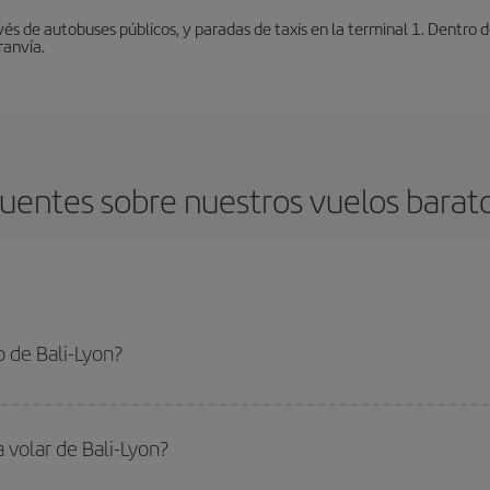
vés de autobuses públicos, y paradas de taxis en la terminal 1. Dentro
ranvía.
uentes sobre nuestros vuelos baratos
 de Bali-Lyon?
n-dest y conseguir el vuelo más barato si evitas temporadas altas, compras co
 volar de Bali-Lyon?