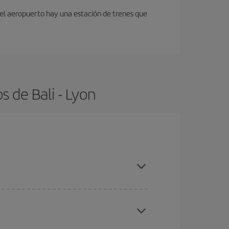
 del aeropuerto hay una estación de trenes que
 de Bali - Lyon
n antelación y puedes ser flexible con las fechas