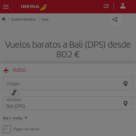
Saltar al contenido principal
Vuelos baratos
Asia
Vuelos baratos a Bali (DPS) desde
802 €
VUELO
Origen
DESTINO
Seleccione
Ida y vuelta
una
opción
Pagar con Avios