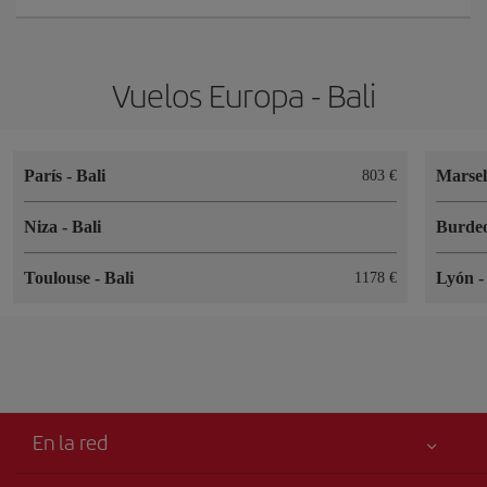
Vuelos Europa - Bali
París
-
Bali
Marse
803 €
Niza
-
Bali
Burde
Toulouse
-
Bali
Lyón
1178 €
En la red