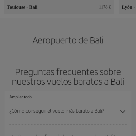
Toulouse
-
Bali
Lyón
1178 €
Aeropuerto de Bali
Preguntas frecuentes sobre
nuestros vuelos baratos a Bali
Ampliar todo
¿Cómo conseguir el vuelo más barato a Bali?
Podrás ahorrar en tu billete de avión y conseguir el vuelo más
barato si evitas temporadas altas, compras con antelación y