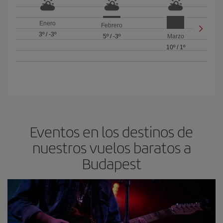
Enero
Febrero
3º
/
-3º
5º
/
-3º
Marzo
10º
/
1º
Eventos en los destinos de
nuestros vuelos baratos a
Budapest