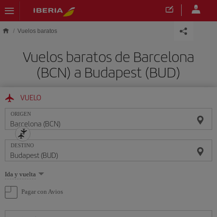
Saltar al contenido principal
Vuelos baratos
Vuelos baratos de Barcelona
(BCN) a Budapest (BUD)
VUELO
ORIGEN
DESTINO
Seleccione
Ida y vuelta
una
opción
Pagar con Avios