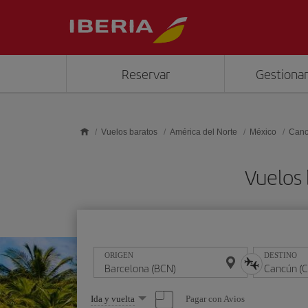
Saltar al contenido principal
Reservar
Gestionar
Vuelos baratos
América del Norte
México
Can
Vuelos 
ORIGEN
DESTINO
Seleccione
Pagar con Avios
Ida y vuelta