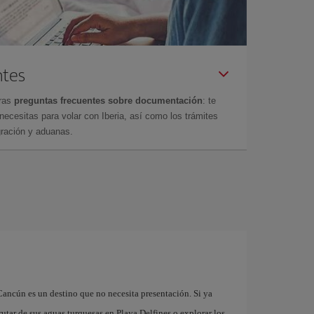
ntes
tras
preguntas frecuentes sobre documentación
: te
cesitas para volar con Iberia, así como los trámites
gración y aduanas.
n
Cancún es un destino que no necesita presentación. Si ya
rutar de sus aguas turquesas en Playa Delfines o explorar los