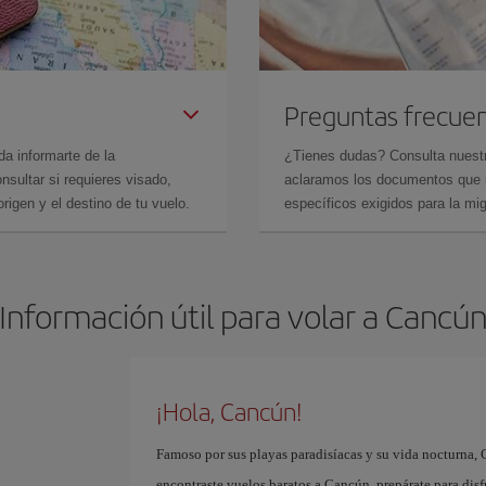
Preguntas frecue
da informarte de la
¿Tienes dudas? Consulta nues
sultar si requieres visado,
aclaramos los documentos que ne
rigen y el destino de tu vuelo.
específicos exigidos para la mi
Información útil para volar a Cancú
¡Hola, Cancún!
Famoso por sus playas paradisíacas y su vida nocturna, 
encontraste vuelos baratos a Cancún, prepárate para disf