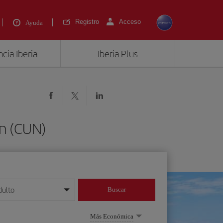
Registro
Acceso
Ayuda
cia Iberia
Iberia Plus
ún (CUN)
dulto
Buscar
o día/mes/año
Más Económica