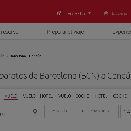
France - ES
Empresas
 reserva
Preparar el viaje
Experien
cún
Barcelona - Cancún
baratos de Barcelona (BCN) a Canc
VUELO
VUELO + HOTEL
VUELO + COCHE
HOTEL
COCHE
Fecha ida
Fecha vuelta
1
A
Introduce la fecha en formato día/mes/año
Introduce la fecha en format