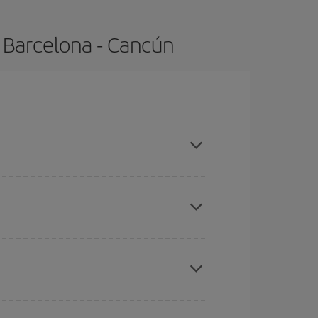
 Barcelona - Cancún
mpras con antelación y puedes ser flexible con
ratos
. Dinos desde dónde vuelas, a dónde
ra días cercanos
, tanto de ida como de vuelta,
gunos
horarios
puede que te hagan ahorrar aún
eral las Navidades, la Semana Santa y los