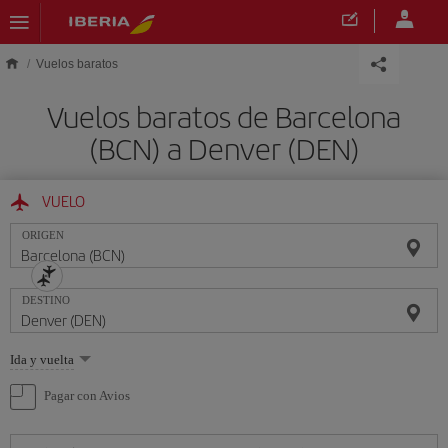
Saltar al contenido principal
Vuelos baratos
Vuelos baratos de Barcelona
(BCN) a Denver (DEN)
VUELO
ORIGEN
DESTINO
Seleccione
Ida y vuelta
una
opción
Pagar con Avios