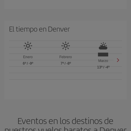
El tiempo en Denver
Enero
Febrero
Marzo
6º
/
-9º
7º
/
-8º
13º
/
-4º
Eventos en los destinos de
nuestros vuelos baratos a Denver