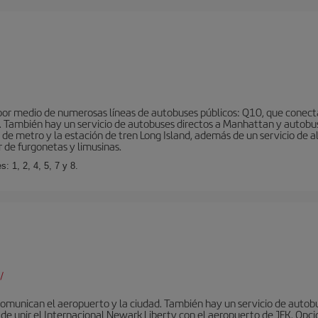
r medio de numerosas líneas de autobuses públicos: Q10, que conecta co
o… También hay un servicio de autobuses directos a Manhattan y autobu
d de metro y la estación de tren Long Island, además de un servicio de
r de furgonetas y limusinas.
: 1, 2, 4, 5, 7 y 8.
/
omunican el aeropuerto y la ciudad. También hay un servicio de autobuse
de unir el Internacional Newark Liberty con el aeropuerto de JFK. Opcio