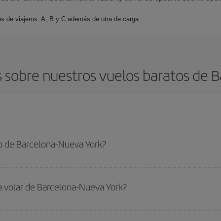
es de viajeros: A, B y C además de otra de carga.
 sobre nuestros vuelos baratos de B
o de Barcelona-Nueva York?
a-Nueva York-dest y conseguir el vuelo más barato si evitas temporadas altas
ra volar de Barcelona-Nueva York?
ar, solo tienes que empezar una consulta en nuestro
buscador de vuelos ba