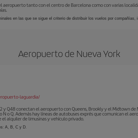
el aeropuerto tanto con el centro de Barcelona como con varias locali
ías.
nales en las que se sigue el criterio de distribuir los vuelos por compañías,
Aeropuerto de Nueva York
ropuerto-laguardia/
 y Q48 conectan el aeropuerto con Queens, Brookly y el Midtown de Ma
o N o Q. Además hay líneas de autobuses exprés que comunican el aero
el alquiler de limusinas y vehículo privado.
s: A, B, C y D.