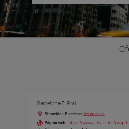
una
opción
Of
Barcelona-El Prat
Situación:
Barcelona
Ver en mapa
https://www.aena.es/es/josep-ta
Página web: