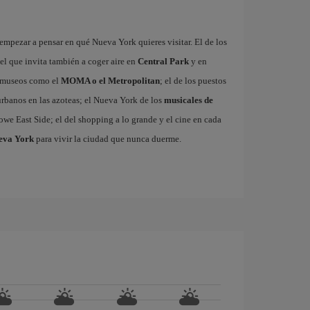
mpezar a pensar en qué Nueva York quieres visitar. El de los
 el que invita también a coger aire en
Central Park
y en
es museos como el
MOMA o el Metropolitan
; el de los puestos
 urbanos en las azoteas; el Nueva York de los
musicales de
owe East Side; el del shopping a lo grande y el cine en cada
ueva York
para vivir la ciudad que nunca duerme.