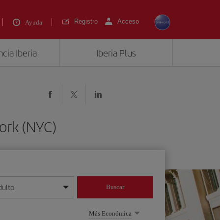
Registro
Acceso
Ayuda
cia Iberia
Iberia Plus
ork (NYC)
dulto
Buscar
o día/mes/año
Más Económica