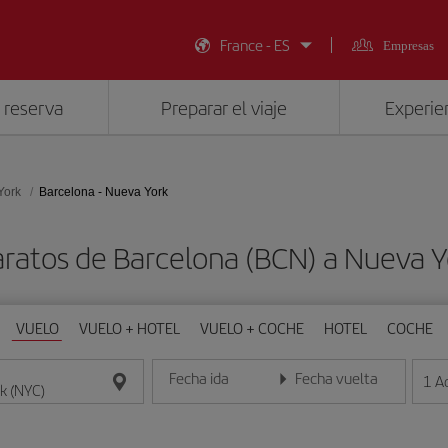
France - ES
Empresas
 reserva
Preparar el viaje
Experien
York
Barcelona - Nueva York
aratos de Barcelona (BCN) a Nueva Y
VUELO
VUELO + HOTEL
VUELO + COCHE
HOTEL
COCHE
Fecha ida
Fecha vuelta
1
A
Introduce la fecha en formato día/mes/año
Introduce la fecha en format