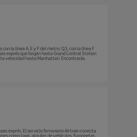
n la línea A, E y F del metro; Q3, con la línea F
ses exprés que llegan hasta Grand Central Station
 alta velocidad hasta Manhattan. Encontrarás
s exprés. El servicio ferroviario Airtrain conecta
nes como taxis, alquiler de vehículos, furgonetas