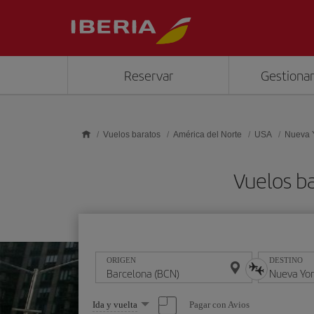
Saltar al contenido principal
Reservar
Gestionar
Vuelos baratos
América del Norte
USA
Nueva 
Vuelos b
ORIGEN
DESTINO
Seleccione
Pagar con Avios
Ida y vuelta