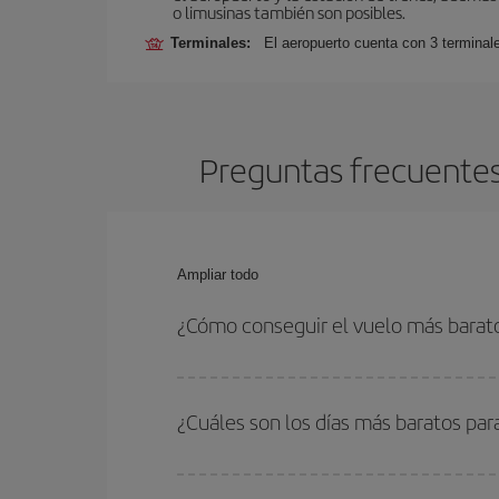
o limusinas también son posibles.
Terminales:
El aeropuerto cuenta con 3 terminal
Preguntas frecuentes
Ampliar todo
¿Cómo conseguir el vuelo más barat
Podrás ahorrar en tu billete de avión de Barcelon
con las fechas y horarios de ida y vuelta.
¿Cuáles son los días más baratos pa
Para saber qué días te saldrá más económico vol