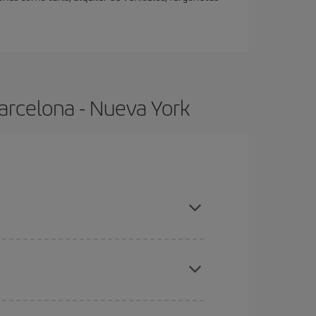
arcelona - Nueva York
, compras con antelación y puedes ser flexible
ratos
. Dinos desde dónde vuelas, a dónde