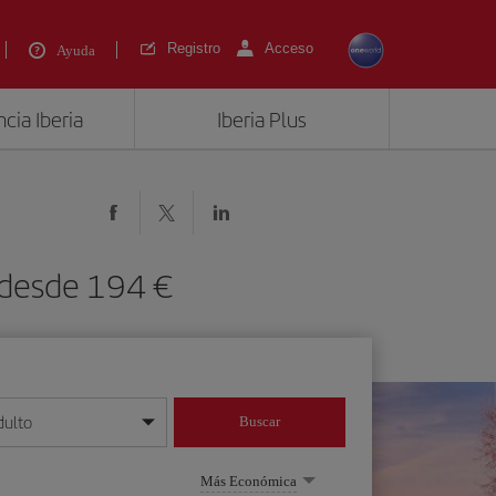
Registro
Acceso
Ayuda
cia Iberia
Iberia Plus
) desde 194 €
dulto
Buscar
o día/mes/año
Más Económica