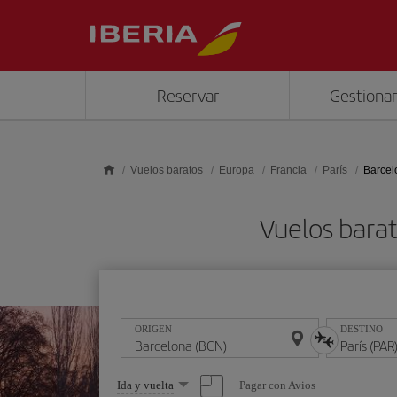
Saltar al contenido principal
Reservar
Gestionar
Vuelos baratos
Europa
Francia
París
Barcel
Vuelos barat
ORIGEN
DESTINO
Seleccione
Pagar con Avios
Ida y vuelta