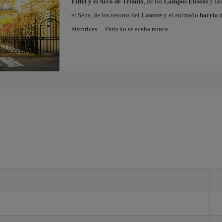
Eiffel y el Arco de Triunfo
, de los
Campos Elíseos
y las
el Sena, de los tesoros del
Louvre
y el animado
barrio 
históricas… París no se acaba nunca.