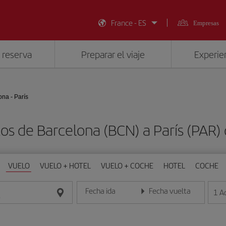
France - ES
Empresas
 reserva
Preparar el viaje
Experien
ona - París
os de Barcelona (BCN) a París (PAR
VUELO
VUELO + HOTEL
VUELO + COCHE
HOTEL
COCHE
Fecha ida
Fecha vuelta
1
A
Introduce la fecha en formato día/mes/año
Introduce la fecha en format