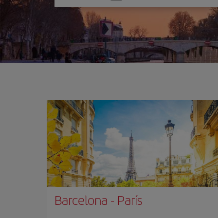
una
opción
Barcelona
-
París