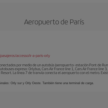
Aeropuerto de París
pasajeros/accesso/ir-a-paris-orly
conectados por medio de un autobús (aeropuerto- estación Pont de Rung
obuses expreso: Orlybus, Cars Air France line 1, Cars Air France line 3,
 Resort. La línea 7 de tranvía conecta el aeropuerto con el metro. Exis
minales: Orly sur y Orly Oeste. También tiene una terminal de carga.