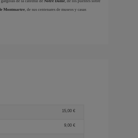
 gárgolas de la catedral de
Notre Dame
, de los puentes sobre
de Montmartre
, de sus centenares de museos y casas
15,00 €
9,00 €