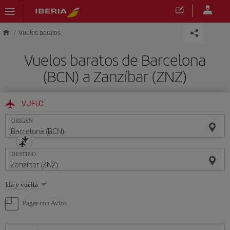
Saltar al contenido principal
Vuelos baratos
Vuelos baratos de Barcelona
(BCN) a Zanzíbar (ZNZ)
VUELO
ORIGEN
DESTINO
Seleccione
Ida y vuelta
una
opción
Pagar con Avios