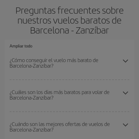
Preguntas frecuentes sobre
nuestros vuelos baratos de
Barcelona - Zanzíbar
Ampliar todo
¿Cómo conseguir el vuelo más barato de
Barcelona-Zanzíbar?
Podrás ahorrar en tu billete de avión de Barcelona-Zanzíbar-dest y
conseguir el vuelo más barato si evitas temporadas altas,
¿Cuáles son los días más baratos para volar de
Barcelona-Zanzíbar?
compras con antelación y puedes ser flexible con las fechas y
horarios de ida y vuelta.
Para saber qué días te saldrá más económico volar, solo tienes
que empezar una consulta en nuestro
buscador de vuelos
¿Cuándo son las mejores ofertas de vuelos de
Barcelona-Zanzíbar?
baratos
. Dinos desde dónde vuelas, a dónde quieres ir y en qué
fechas habías pensado viajar. Te mostraremos los vuelos más