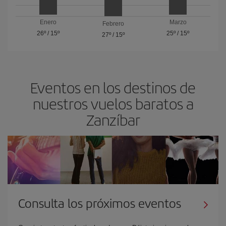
Enero
Marzo
Febrero
26º
/
15º
25º
/
15º
27º
/
15º
Eventos en los destinos de
nuestros vuelos baratos a
Zanzíbar
Consulta los próximos eventos