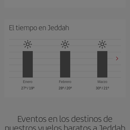
El tiempo en Jeddah
Enero
Febrero
Marzo
27º
/
19º
28º
/
20º
30º
/
21º
Eventos en los destinos de
nuestros vuelos baratos a Jeddah