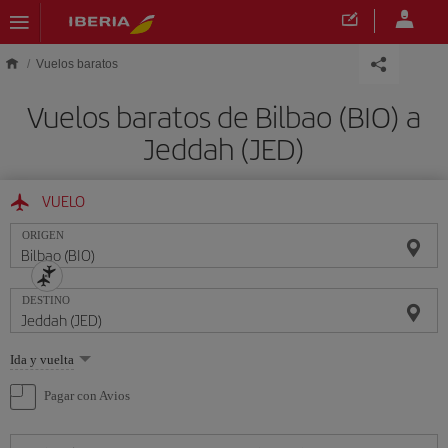
Saltar al contenido principal
Vuelos baratos
Vuelos baratos de Bilbao (BIO) a
Jeddah (JED)
VUELO
ORIGEN
DESTINO
Seleccione
Ida y vuelta
una
opción
Pagar con Avios