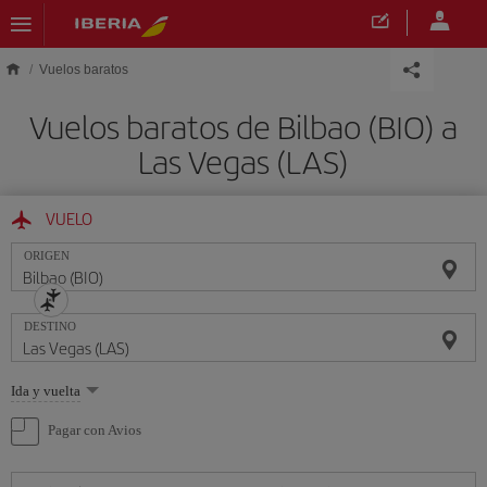
Saltar al contenido principal
Vuelos baratos
Vuelos baratos de Bilbao (BIO) a
Las Vegas (LAS)
VUELO
ORIGEN
DESTINO
Seleccione
Ida y vuelta
una
opción
Pagar con Avios