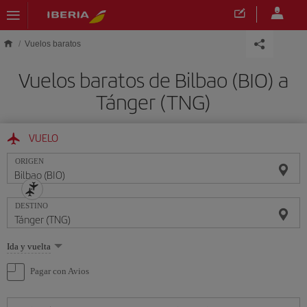
Saltar al contenido principal
Vuelos baratos
Vuelos baratos de Bilbao (BIO) a
Tánger (TNG)
VUELO
ORIGEN
DESTINO
Seleccione
Ida y vuelta
una
opción
Pagar con Avios