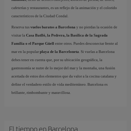
cafeterías y restaurantes, es un reflejo de la animación y el colorido
característicos de la Ciudad Condal.
Reserva tus
vuelos baratos a Barcelona
y no pierdas la ocasión de
visitar la
Casa Batlló, la Pedrera, la Basílica de la Sagrada
Familia o el Parque Güell
entre otros. Puedes desconectar frente al
mar en la popular
playa de la Barceloneta
. Si vuelas a Barcelona
debes tener en cuenta que, por su ubicación geográfica, la
gastronomía se nutre de lo mejor del mar y la montaña, una fusión
acertada de estos dos elementos que da valor a la cocina catalana y
define el verdadero estilo de vida mediterráneo. Barcelona es
brillante, rimbombante y maravillosa.
El tiempo en Barcelona