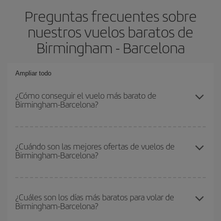
Preguntas frecuentes sobre
nuestros vuelos baratos de
Birmingham - Barcelona
Ampliar todo
¿Cómo conseguir el vuelo más barato de
Birmingham-Barcelona?
Podrás ahorrar en tu billete de avión de Birmingham-Barcelona-
dest y conseguir el vuelo más barato si evitas temporadas altas,
¿Cuándo son las mejores ofertas de vuelos de
Birmingham-Barcelona?
compras con antelación y puedes ser flexible con las fechas y
horarios de ida y vuelta.
Puedes conseguir los vuelos más baratos viajando
fuera de las
temporadas altas
. Aunque depende de tu destino, por lo general
¿Cuáles son los días más baratos para volar de
Birmingham-Barcelona?
las Navidades, la Semana Santa y los periodos de vacaciones
escolares son temporada alta. Además, sobre todo si estás