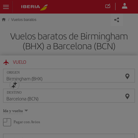
Saltar al contenido principal
Vuelos baratos
Vuelos baratos de Birmingham
(BHX) a Barcelona (BCN)
VUELO
ORIGEN
DESTINO
Seleccione
Ida y vuelta
una
opción
Pagar con Avios