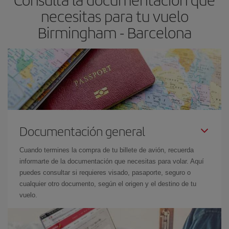
las fechas y los horarios del viaje un poco abiertos, podrás
elegir
necesitas para tu vuelo
el precio más barato.
Birmingham - Barcelona
Documentación general
Cuando termines la compra de tu billete de avión, recuerda
informarte de la documentación que necesitas para volar. Aquí
puedes consultar si requieres visado, pasaporte, seguro o
cualquier otro documento, según el origen y el destino de tu
vuelo.