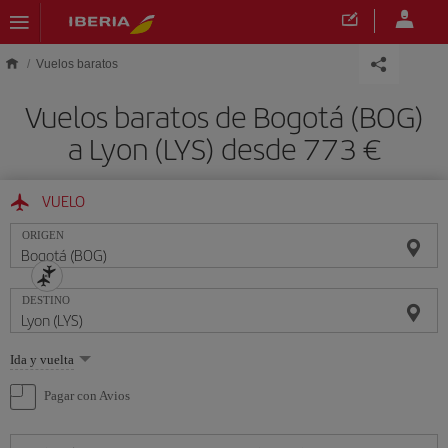
Saltar al contenido principal
Vuelos baratos
Vuelos baratos de Bogotá (BOG)
a Lyon (LYS) desde 773 €
VUELO
ORIGEN
DESTINO
Seleccione
Ida y vuelta
una
opción
Pagar con Avios