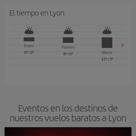
El tiempo en Lyon
Enero
Febrero
6º
/
0º
Marzo
8º
/
0º
12º
/
3º
Eventos en los destinos de
nuestros vuelos baratos a Lyon