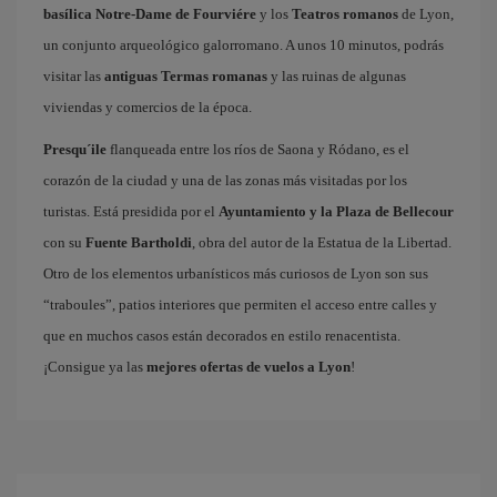
basílica Notre-Dame de Fourviére
y los
Teatros romanos
de Lyon,
un conjunto arqueológico galorromano. A unos 10 minutos, podrás
visitar las
antiguas Termas romanas
y las ruinas de algunas
viviendas y comercios de la época.
Presqu´ile
flanqueada entre los ríos de Saona y Ródano, es el
corazón de la ciudad y una de las zonas más visitadas por los
turistas. Está presidida por el
Ayuntamiento y la Plaza de Bellecour
con su
Fuente Bartholdi
, obra del autor de la Estatua de la Libertad.
Otro de los elementos urbanísticos más curiosos de Lyon son sus
“traboules”, patios interiores que permiten el acceso entre calles y
que en muchos casos están decorados en estilo renacentista.
¡Consigue ya las
mejores ofertas de vuelos a Lyon
!