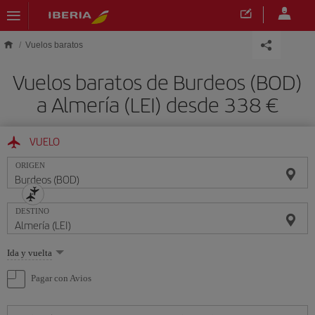
Saltar al contenido principal
Vuelos baratos
Vuelos baratos de Burdeos (BOD)
a Almería (LEI) desde 338 €
VUELO
ORIGEN
DESTINO
Seleccione
Ida y vuelta
una
opción
Pagar con Avios