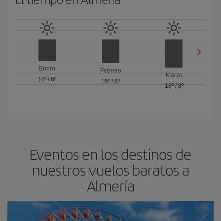
Enero
Febrero
Marzo
14º
/
6º
15º
/
6º
18º
/
8º
Eventos en los destinos de
nuestros vuelos baratos a
Almería