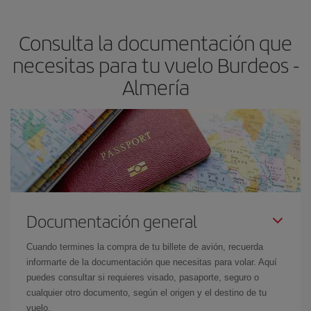
claves para encontrar los mejores precios son
anticiparte y ser
flexible.
Lo normal es que
cuanto antes
reserves tus billetes de
Consulta la documentación que
avión más baratos te saldrán. Además, si buscas los vuelos con
las fechas y los horarios del viaje un poco abiertos, podrás
elegir
necesitas para tu vuelo Burdeos -
el precio más barato.
Almería
Documentación general
Cuando termines la compra de tu billete de avión, recuerda
informarte de la documentación que necesitas para volar. Aquí
puedes consultar si requieres visado, pasaporte, seguro o
cualquier otro documento, según el origen y el destino de tu
vuelo.