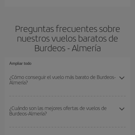
Preguntas frecuentes sobre
nuestros vuelos baratos de
Burdeos - Almería
Ampliar todo
¿Cómo conseguir el vuelo más barato de Burdeos-
Almería?
Podrás ahorrar en tu billete de avión de Burdeos-Almería-dest y
conseguir el vuelo más barato si evitas temporadas altas,
¿Cuándo son las mejores ofertas de vuelos de
Burdeos-Almería?
compras con antelación y puedes ser flexible con las fechas y
horarios de ida y vuelta.
Puedes conseguir los vuelos más baratos viajando
fuera de las