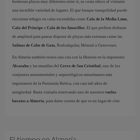
hermosas playas muy diferentes entre sí, su costa ofrece al visitante
una increíble variedad de lugares. El que busque tranquilidad puede
encontrar refugio en calas escondidas como
Cala de la Media Luna
,
Cala del Príncipe
o
Cala de los Amarillos
. El que prefiera disfrutar
de amplitud para pasear dispone de playas más extensas como las
Salinas de Cabo de Gata
, Rodoalquilar, Mónsul o Genoveses.
En Almería también tienes una cita con la Historia en la imponente
Alcazaba
y las murallas del
Cerro de San Cristóbal
, uno de los
conjuntos monumentales y arqueológicos musulmanes más
importantes de la Península Ibérica, con casi mil años de
antigüedad. Basta visitarla reservando uno de nuestros
vuelos
baratos a Almería
, para darse cuenta de que es un lugar de cine.
El tiempo en Almería