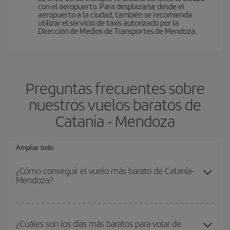
con el aeropuerto. Para desplazarse desde el
aeropuerto a la ciudad, también se recomienda
utilizar el servicio de taxis autorizado por la
Dirección de Medios de Transportes de Mendoza.
Preguntas frecuentes sobre
nuestros vuelos baratos de
Catania - Mendoza
Ampliar todo
¿Cómo conseguir el vuelo más barato de Catania-
Mendoza?
Podrás ahorrar en tu billete de avión de Catania-Mendoza-dest y
conseguir el vuelo más barato si evitas temporadas altas,
¿Cuáles son los días más baratos para volar de