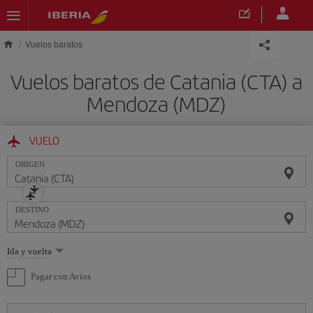
Saltar al contenido principal
Vuelos baratos
Vuelos baratos de Catania (CTA) a
Mendoza (MDZ)
VUELO
ORIGEN
DESTINO
Seleccione
Ida y vuelta
una
opción
Pagar con Avios