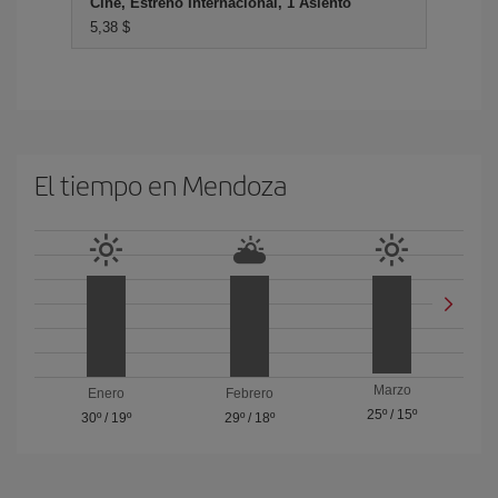
Cine, Estreno Internacional, 1 Asiento
5,38 $
El tiempo en Mendoza
Marzo
Enero
Febrero
25º
/
15º
30º
/
19º
29º
/
18º