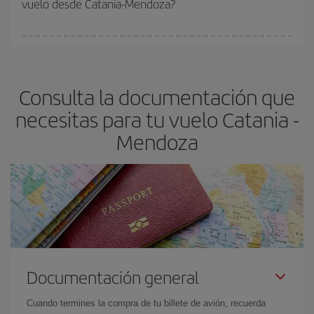
vuelo desde Catania-Mendoza?
y de que las tarifas más baratas (turista) estén disponibles o se
vayan agotando. Por eso, comprar con antelación es
fundamental
para conseguir
vuelos baratos a Catania-Mendoza-
En Iberia, tenemos distintas tarifas para garantizarte el mejor
dest
.
precio según tus necesidades de viaje. La tarifa básica, te
asegura el vuelo más barato.
Consulta la documentación que
necesitas para tu vuelo Catania -
Mendoza
Documentación general
Cuando termines la compra de tu billete de avión, recuerda