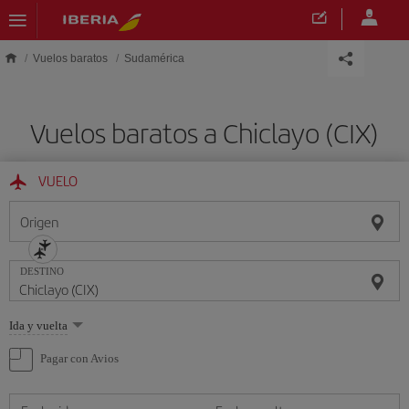
Saltar al contenido principal
Vuelos baratos
Sudamérica
Vuelos baratos a Chiclayo (CIX)
VUELO
Origen
DESTINO
Seleccione
Ida y vuelta
una
opción
Pagar con Avios