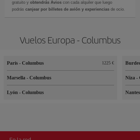
gratuito y
obtendrás Avios
con cada alquiler que luego
podrás
canjear por billetes de avión y experiencias
de ocio.
Vuelos Europa - Columbus
París
-
Columbus
Burde
1225 €
Marsella
-
Columbus
Niza
-
Lyón
-
Columbus
Nante
En la red