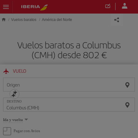
Saltar al contenido principal
Vuelos baratos
América del Norte
Vuelos baratos a Columbus
(CMH) desde 802 €
VUELO
Origen
DESTINO
Seleccione
Ida y vuelta
una
opción
Pagar con Avios