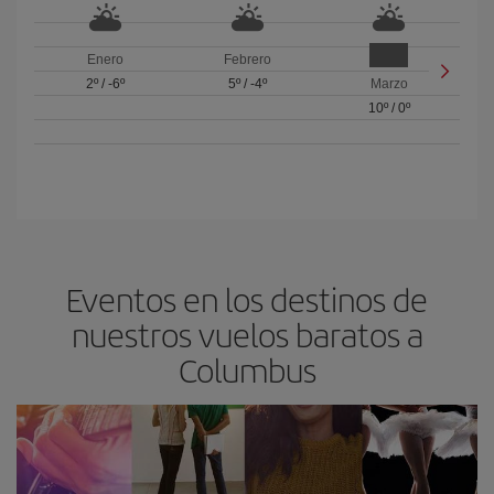
Enero
Febrero
2º
/
-6º
5º
/
-4º
Marzo
10º
/
0º
Eventos en los destinos de
nuestros vuelos baratos a
Columbus