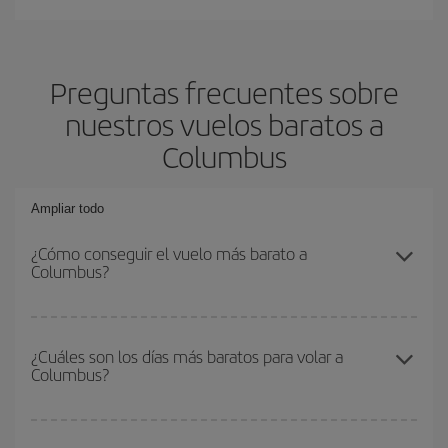
Preguntas frecuentes sobre
nuestros vuelos baratos a
Columbus
Ampliar todo
¿Cómo conseguir el vuelo más barato a
Columbus?
Podrás ahorrar en tu billete de avión y conseguir el vuelo más
barato si evitas temporadas altas, compras con antelación y
¿Cuáles son los días más baratos para volar a
Columbus?
puedes ser flexible con las fechas y horarios de ida y vuelta.
Además, si no tienes decidido un destino concreto para tu viaje,
mira nuestras ofertas y déjate inspirar: seguro que encuentras el
Para saber qué días te saldrá más económico volar, solo tienes
vuelo más barato.