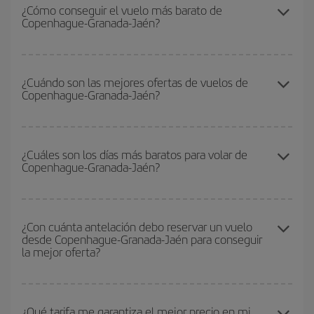
¿Cómo conseguir el vuelo más barato de
Copenhague-Granada-Jaén?
Podrás ahorrar en tu billete de avión de Copenhague-Granada-
Jaén-dest y conseguir el vuelo más barato si evitas temporadas
¿Cuándo son las mejores ofertas de vuelos de
Copenhague-Granada-Jaén?
altas, compras con antelación y puedes ser flexible con las
fechas y horarios de ida y vuelta.
Puedes conseguir los vuelos más baratos viajando
fuera de las
temporadas altas
. Aunque depende de tu destino, por lo general
¿Cuáles son los días más baratos para volar de
Copenhague-Granada-Jaén?
las Navidades, la Semana Santa y los periodos de vacaciones
escolares son temporada alta. Además, sobre todo si estás
pensando en una escapada de fin de semana,
cuanto antes
Para saber qué días te saldrá más económico volar, solo tienes
compres tu vuelo, mejores precios encontrarás.
que empezar una consulta en nuestro
buscador de vuelos
¿Con cuánta antelación debo reservar un vuelo
desde Copenhague-Granada-Jaén para conseguir
baratos
. Dinos desde dónde vuelas, a dónde quieres ir y en qué
la mejor oferta?
fechas habías pensado viajar. Te mostraremos los vuelos más
baratos, no solo
para tu consulta, sino para días cercanos
,
tanto de ida como de vuelta, para que puedas encontrar la mejor
Cuanto antes reserves
tus vuelos, mejores precios encontrarás.
oferta. Además, busca en las diferentes opciones de vuelo que te
Los precios dependen de las plazas que queden libres en el vuelo
¿Qué tarifa me garantiza el mejor precio en mi
ofrecemos cada día: algunos
horarios
puede que te hagan ahorrar