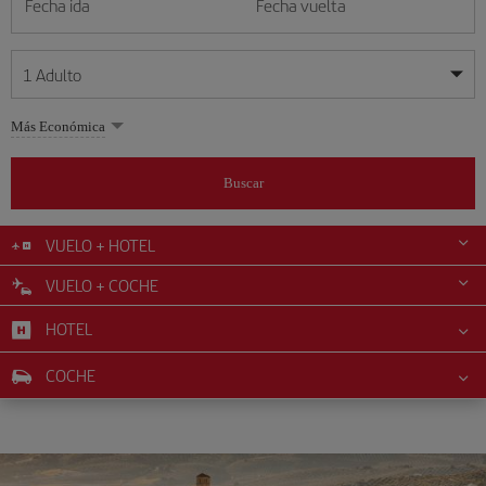
Fecha ida
Fecha vuelta
1
Adulto
Mis fechas son flexibles
Mis fechas son flexibles
Más Económica
1
+
Adulto
agosto
agosto
2026
2026
Más de 11 años
Buscar
Lunes
Lunes
Martes
Martes
Miércoles
Miércoles
Jueves
Jueves
Viernes
Viernes
Sábado
Sábado
Domingo
Domingo
L
L
M
M
X
X
J
J
V
V
S
S
D
D
0
+
Niño
De 2 a 11 años
VUELO + HOTEL
1
1
2
2
3
3
4
4
5
5
6
6
7
7
8
8
9
9
VUELO + COCHE
0
+
Bebé
10
10
11
11
12
12
13
13
14
14
15
15
16
16
Menos de 2 años
HOTEL
17
17
18
18
19
19
20
20
21
21
22
22
23
23
24
24
25
25
26
26
27
27
28
28
29
29
30
30
COCHE
31
31