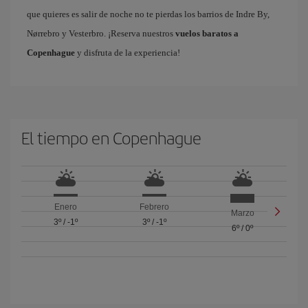
que quieres es salir de noche no te pierdas los barrios de Indre By,
Nørrebro y Vesterbro. ¡Reserva nuestros
vuelos baratos a
Copenhague
y disfruta de la experiencia!
El tiempo en Copenhague
Enero
Febrero
Marzo
3º
/
-1º
3º
/
-1º
6º
/
0º