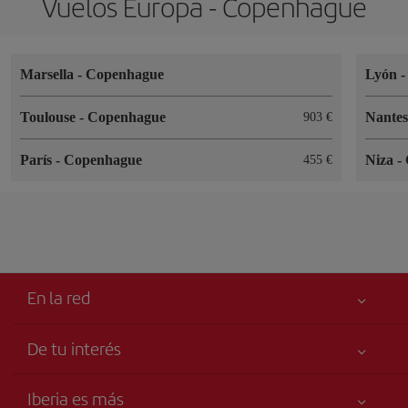
Vuelos Europa - Copenhague
Marsella
-
Copenhague
Lyón
Toulouse
-
Copenhague
Nante
903 €
París
-
Copenhague
Niza
-
455 €
En la red
De tu interés
Tu seguridad es lo primero
Iberia es más