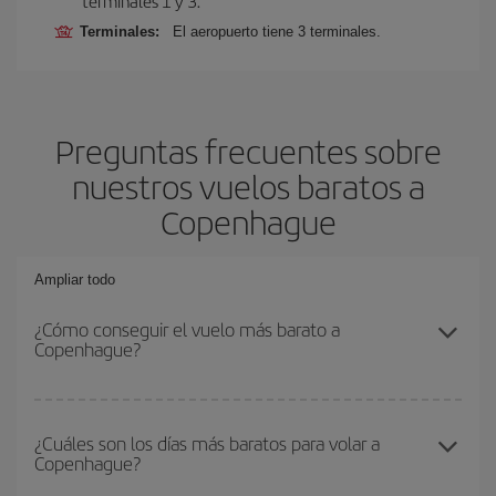
terminales 1 y 3.
Terminales:
El aeropuerto tiene 3 terminales.
Preguntas frecuentes sobre
nuestros vuelos baratos a
Copenhague
Ampliar todo
¿Cómo conseguir el vuelo más barato a
Copenhague?
Podrás ahorrar en tu billete de avión y conseguir el vuelo más
barato si evitas temporadas altas, compras con antelación y
¿Cuáles son los días más baratos para volar a
Copenhague?
puedes ser flexible con las fechas y horarios de ida y vuelta.
Además, si no tienes decidido un destino concreto para tu viaje,