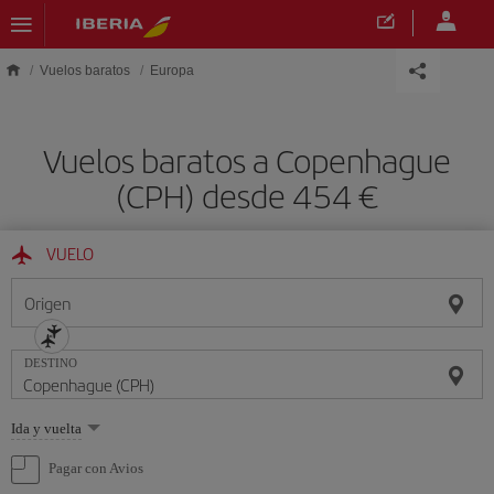
Saltar al contenido principal
Vuelos baratos
Europa
Vuelos baratos a Copenhague
(CPH) desde 454 €
VUELO
Origen
DESTINO
Seleccione
Ida y vuelta
una
opción
Pagar con Avios