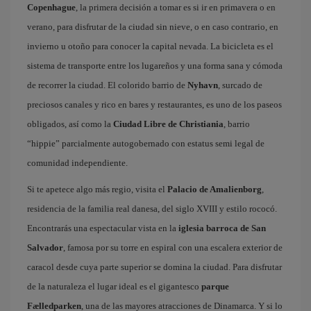
Copenhague
, la primera decisión a tomar es si ir en primavera o en
verano, para disfrutar de la ciudad sin nieve, o en caso contrario, en
invierno u otoño para conocer la capital nevada. La bicicleta es el
sistema de transporte entre los lugareños y una forma sana y cómoda
de recorrer la ciudad. El colorido barrio de
Nyhavn
, surcado de
preciosos canales y rico en bares y restaurantes, es uno de los paseos
obligados, así como la
Ciudad Libre de Christiania
, barrio
“hippie” parcialmente autogobernado con estatus semi legal de
comunidad independiente.
Si te apetece algo más regio, visita el
Palacio de Amalienborg
,
residencia de la familia real danesa, del siglo XVIII y estilo rococó.
Encontrarás una espectacular vista en la
iglesia barroca de San
Salvador
, famosa por su torre en espiral con una escalera exterior de
caracol desde cuya parte superior se domina la ciudad. Para disfrutar
de la naturaleza el lugar ideal es el gigantesco
parque
Fælledparken
, una de las mayores atracciones de Dinamarca. Y si lo