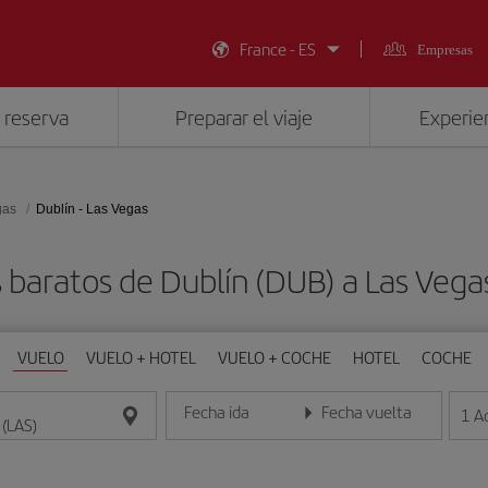
France - ES
Empresas
 reserva
Preparar el viaje
Experien
gas
Dublín - Las Vegas
 baratos de Dublín (DUB) a Las Vega
VUELO
VUELO + HOTEL
VUELO + COCHE
HOTEL
COCHE
Fecha ida
Fecha vuelta
1
A
Introduce la fecha en formato día/mes/año
Introduce la fecha en format