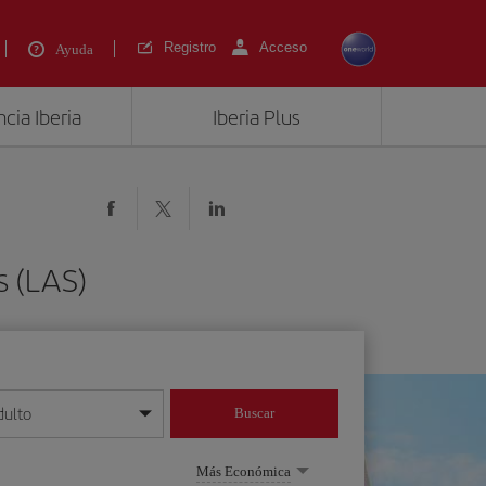
Registro
Acceso
Ayuda
cia Iberia
Iberia Plus
s (LAS)
dulto
Buscar
o día/mes/año
Más Económica