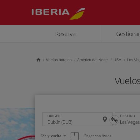
Saltar al contenido principal
Reservar
Gestionar
Vuelos baratos
América del Norte
USA
Las Ve
Vuelos
ORIGEN
DESTINO
Seleccione
Pagar con Avios
Ida y vuelta