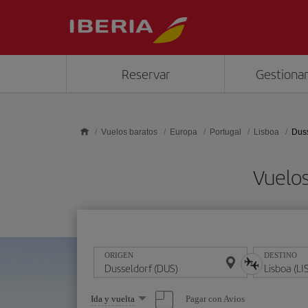
Saltar al contenido principal
Reservar
Gestionar
Vuelos baratos
Europa
Portugal
Lisboa
Duss
Vuelos
ORIGEN
DESTINO
Seleccione
Pagar con Avios
Ida y vuelta