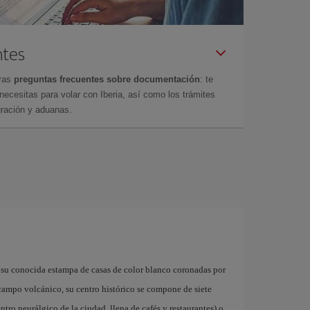
ntes
tras
preguntas frecuentes sobre documentación
: te
cesitas para volar con Iberia, así como los trámites
gración y aduanas.
 su conocida estampa de casas de color blanco coronadas por
 campo volcánico, su centro histórico se compone de siete
ntro neurálgico de la ciudad, llena de cafés y restaurantes) o