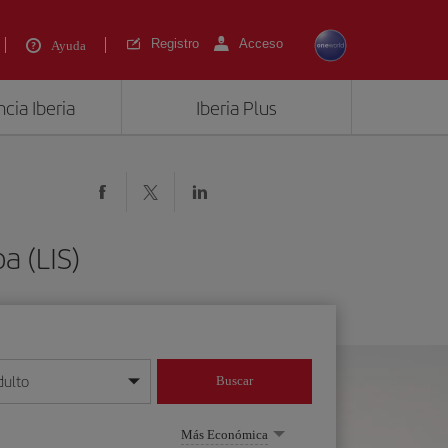
Registro
Acceso
Ayuda
cia Iberia
Iberia Plus
a (LIS)
dulto
Buscar
o día/mes/año
Más Económica