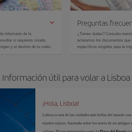
Preguntas frecue
da informarte de la
¿Tienes dudas? Consulta nues
sultar si requieres visado,
aclaramos los documentos que ne
rigen y el destino de tu vuelo.
específicos exigidos para la mi
Información útil para volar a Lisboa
¡Hola, Lisboa!
Lisboa es una de las ciudades más bellas del mundo con
tejados rojizos. Asentada sobre los restos de un antiguo
colinas. Plazas imponentes como la
Plaza del Rossío
(ce