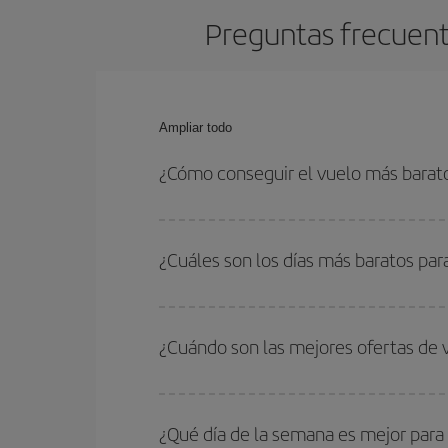
Preguntas frecuent
Ampliar todo
¿Cómo conseguir el vuelo más barat
Podrás ahorrar en tu billete de avión de Dusseldo
fechas y horarios de ida y vuelta.
¿Cuáles son los días más baratos par
Para saber qué días te saldrá más económico vol
quieres ir y en qué fechas habías pensado viajar
¿Cuándo son las mejores ofertas de 
para que puedas encontrar la mejor oferta. Ademá
más en el precio de tu billete.
Puedes conseguir los vuelos más baratos viajan
periodos de vacaciones escolares son temporada
¿Qué día de la semana es mejor para
precios encontrarás.