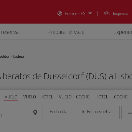
France - ES
Empresas
 reserva
Preparar el viaje
Experien
eldorf - Lisboa
 baratos de Dusseldorf (DUS) a Lisbo
VUELO
VUELO + HOTEL
VUELO + COCHE
HOTEL
COCHE
Fecha ida
Fecha vuelta
1
A
Introduce la fecha en formato día/mes/año
Introduce la fecha en format