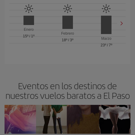
Enero
Febrero
15º
/
1º
Marzo
18º
/
3º
23º
/
7º
Eventos en los destinos de
nuestros vuelos baratos a El Paso