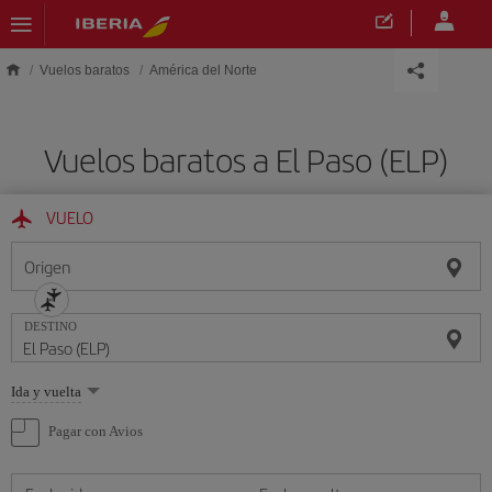
Saltar al contenido principal
Vuelos baratos
América del Norte
Vuelos baratos a El Paso (ELP)
VUELO
Origen
DESTINO
Seleccione
Ida y vuelta
una
opción
Pagar con Avios