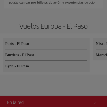
podrás
canjear por billetes de avión y experiencias
de ocio.
Vuelos Europa - El Paso
París
-
El Paso
Niza
-
Burdeos
-
El Paso
Marse
Lyón
-
El Paso
En la red