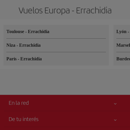
Vuelos Europa - Errachidia
Toulouse
-
Errachidia
Lyón
Niza
-
Errachidia
Marse
París
-
Errachidia
Burde
En la red
De tu interés
Tu seguridad es lo primero