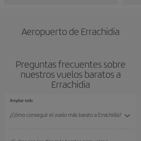
Aeropuerto de Errachidia
Preguntas frecuentes sobre
nuestros vuelos baratos a
Errachidia
Ampliar todo
¿Cómo conseguir el vuelo más barato a Errachidia?
Podrás ahorrar en tu billete de avión y conseguir el vuelo más
barato si evitas temporadas altas, compras con antelación y