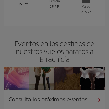
Febrero
15º
/
2º
17º
/
4º
Marzo
21º
/
7º
Eventos en los destinos de
nuestros vuelos baratos a
Errachidia
Consulta los próximos eventos