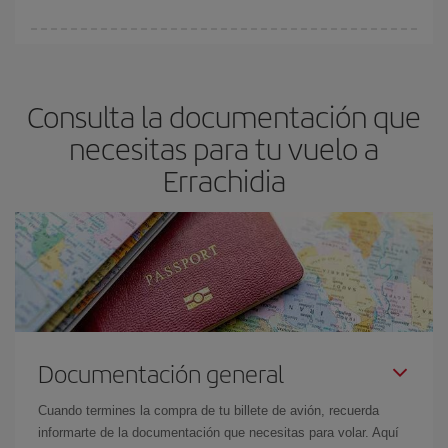
vayan agotando. Por eso, comprar con antelación es
fundamental
para conseguir
vuelos baratos a Errachidia.
En Iberia, tenemos distintas tarifas para garantizarte el mejor
precio según tus necesidades de viaje. La tarifa básica, te
asegura el vuelo más barato.
Consulta la documentación que
necesitas para tu vuelo a
Errachidia
Documentación general
Cuando termines la compra de tu billete de avión, recuerda
informarte de la documentación que necesitas para volar. Aquí