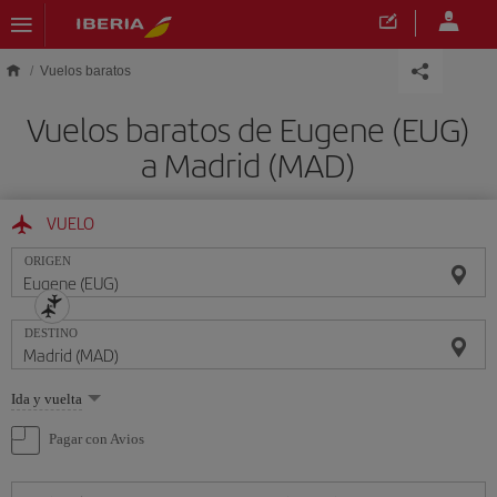
Saltar al contenido principal
Vuelos baratos
Vuelos baratos de Eugene (EUG)
a Madrid (MAD)
VUELO
ORIGEN
DESTINO
Seleccione
Ida y vuelta
una
opción
Pagar con Avios