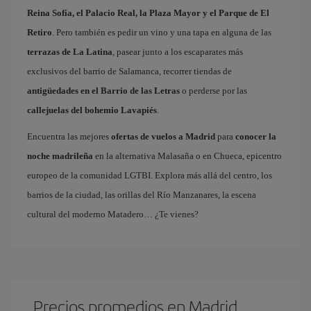
Reina Sofía, el Palacio Real, la Plaza Mayor y el Parque de El
Retiro
. Pero también es pedir un vino y una tapa en alguna de las
terrazas de La Latina
, pasear junto a los escaparates más
exclusivos del barrio de Salamanca, recorrer tiendas de
antigüedades en el Barrio de las Letras
o perderse por las
callejuelas del bohemio Lavapiés
.
Encuentra las mejores
ofertas de vuelos a Madrid
para
conocer la
noche madrileña
en la alternativa Malasaña o en Chueca, epicentro
europeo de la comunidad LGTBI. Explora más allá del centro, los
barrios de la ciudad, las orillas del Río Manzanares, la escena
cultural del moderno Matadero… ¿Te vienes?
Precios promedios en Madrid