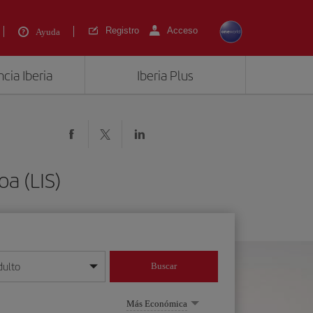
Registro
Acceso
Ayuda
cia Iberia
Iberia Plus
oa (LIS)
dulto
Buscar
o día/mes/año
Más Económica