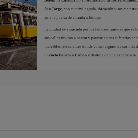
Belem
, la
Catedral
, o el
Monasterio de los Jerónimos
p
San Jorge
, con su privilegiada ubicación y sus majestuos
ante la puerta de entrada a Europa.
La ciudad está surcada por los famosos tranvías que se 
sus calles invitan a pasear y pararse en sus cafeterías par
increíbles restaurantes donde comer alguno de sus más de
tu
vuelo barato a Lisboa
y disfruta de una experiencia 
a