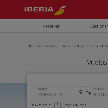
Saltar al contenido principal
Reservar
Gestionar
Vuelos baratos
Europa
Portugal
Lisboa
Flor
Vuelos 
ORIGEN
DESTINO
Seleccione
Pagar con Avios
Ida y vuelta