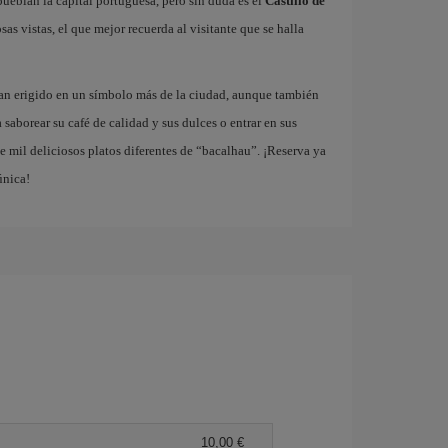
ueblan la capital portuguesa, pero sin duda es el
Castillo de
as vistas, el que mejor recuerda al visitante que se halla
han erigido en un símbolo más de la ciudad, aunque también
a saborear su café de calidad y sus dulces o entrar en sus
 mil deliciosos platos diferentes de “bacalhau”. ¡Reserva ya
única!
10,00 €