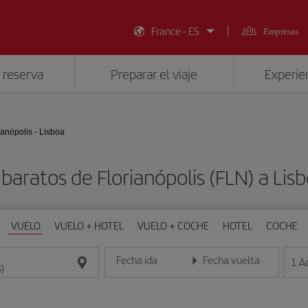
France - ES
Empresas
 reserva
Preparar el viaje
Experien
ianópolis - Lisboa
baratos de Florianópolis (FLN) a Lisb
VUELO
VUELO + HOTEL
VUELO + COCHE
HOTEL
COCHE
Fecha ida
Fecha vuelta
1
A
Introduce la fecha en formato día/mes/año
Introduce la fecha en format