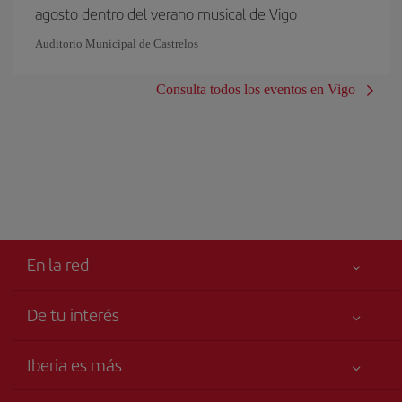
agosto dentro del verano musical de Vigo
Auditorio Municipal de Castrelos
Consulta todos los eventos en Vigo
En la red
De tu interés
Tu seguridad es lo primero
Iberia es más
Accesibilidad
Noticias y Novedades