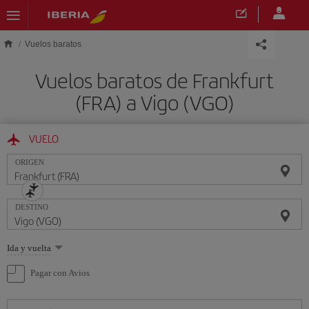
Saltar al contenido principal
Vuelos baratos
Vuelos baratos de Frankfurt
(FRA) a Vigo (VGO)
VUELO
ORIGEN
DESTINO
Seleccione
Ida y vuelta
una
opción
Pagar con Avios