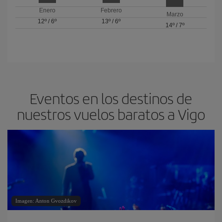
Enero
Febrero
Marzo
12º
/
6º
13º
/
6º
14º
/
7º
Eventos en los destinos de
nuestros vuelos baratos a Vigo
Imagen: Anton Gvozdikov