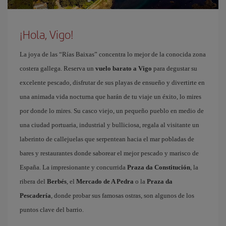
¡Hola, Vigo!
La joya de las “Rías Baixas” concentra lo mejor de la conocida zona
costera gallega. Reserva un
vuelo barato a Vigo
para degustar su
excelente pescado, disfrutar de sus playas de ensueño y divertirte en
una animada vida nocturna que harán de tu viaje un éxito, lo mires
por donde lo mires. Su casco viejo, un pequeño pueblo en medio de
una ciudad portuaria, industrial y bulliciosa, regala al visitante un
laberinto de callejuelas que serpentean hacia el mar pobladas de
bares y restaurantes donde saborear el mejor pescado y marisco de
España. La impresionante y concurrida
Praza da Constitución
, la
ribera del
Berbés
, el
Mercado de A Pedra
o la
Praza da
Pescadería
, donde probar sus famosas ostras, son algunos de los
puntos clave del barrio.