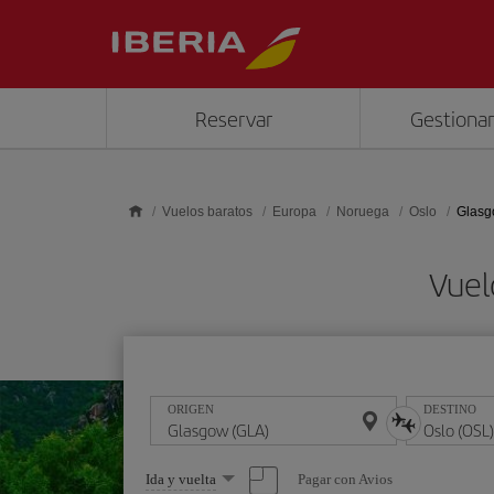
Saltar al contenido principal
Reservar
Gestionar
Vuelos baratos
Europa
Noruega
Oslo
Glasg
Vuel
ORIGEN
DESTINO
Seleccione
Pagar con Avios
Ida y vuelta