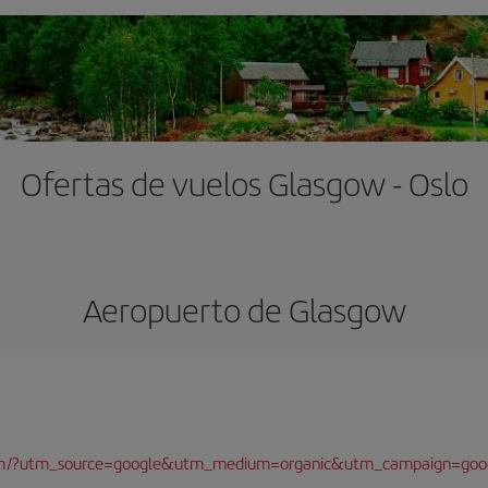
Ofertas de vuelos Glasgow - Oslo
Aeropuerto de Glasgow
com/?utm_source=google&utm_medium=organic&utm_campaign=goo