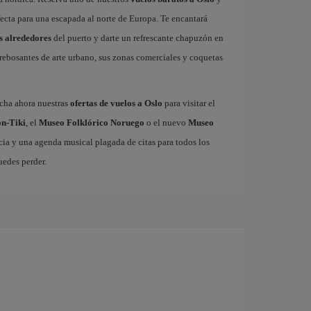
fecta para una escapada al norte de Europa. Te encantará
s alrededores
del puerto y darte un refrescante chapuzón en
s rebosantes de arte urbano, sus zonas comerciales y coquetas
echa ahora nuestras
ofertas de vuelos a Oslo
para visitar el
n-Tiki
, el
Museo Folklórico Noruego
o el nuevo
Museo
ia y una agenda musical plagada de citas para todos los
uedes perder.