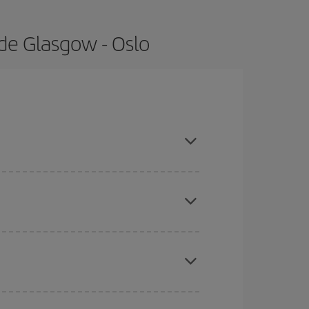
de Glasgow - Oslo
s con antelación y puedes ser flexible con las
ratos
. Dinos desde dónde vuelas, a dónde
ra días cercanos
, tanto de ida como de vuelta,
gunos
horarios
puede que te hagan ahorrar aún
eral las Navidades, la Semana Santa y los