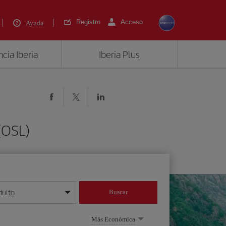
Registro
Acceso
Ayuda
cia Iberia
Iberia Plus
(OSL)
dulto
Buscar
o día/mes/año
Más Económica