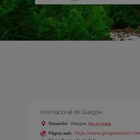
una
opción
Internacional de Glasgow
Situación:
Glasgow
Ver en mapa
https://www.glasgowairport.
Página web: