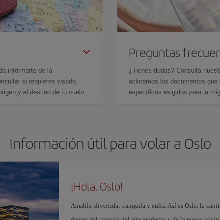
Preguntas frecue
da informarte de la
¿Tienes dudas? Consulta nues
sultar si requieres visado,
aclaramos los documentos que ne
rigen y el destino de tu vuelo.
específicos exigidos para la mi
Información útil para volar a Oslo
¡Hola, Oslo!
Amable, divertida, tranquila y culta. Así es Oslo, la cap
dentro del circuito del arte moderno y de la nueva coci