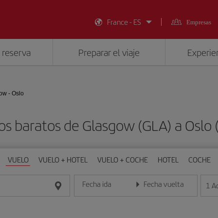
France - ES
Empresas
 reserva
Preparar el viaje
Experien
ow - Oslo
os baratos de Glasgow (GLA) a Oslo 
VUELO
VUELO + HOTEL
VUELO + COCHE
HOTEL
COCHE
Fecha ida
Fecha vuelta
1
A
Introduce la fecha en formato día/mes/año
Introduce la fecha en format