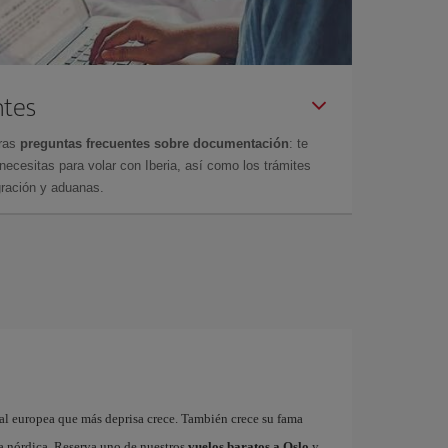
ntes
tras
preguntas frecuentes sobre documentación
: te
cesitas para volar con Iberia, así como los trámites
gración y aduanas.
ital europea que más deprisa crece. También crece su fama
na nórdica. Reserva uno de nuestros
vuelos baratos a Oslo
y