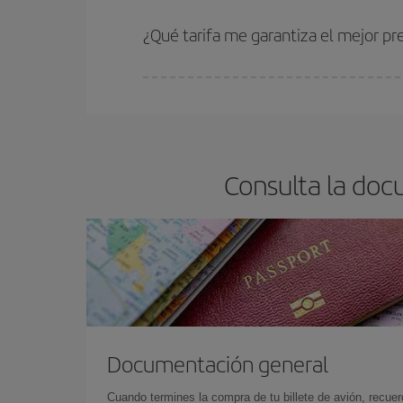
Cuanto antes reserves
tus vuelos, mejores precio
estén disponibles o se vayan agotando. Por eso,
¿Qué tarifa me garantiza el mejor pr
En Iberia, tenemos distintas tarifas para garantiz
Consulta la doc
Documentación general
Cuando termines la compra de tu billete de avión, recuer