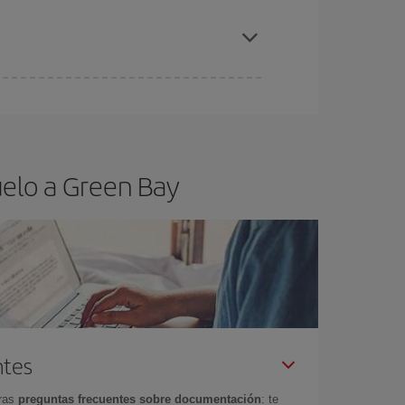
elo y de que las tarifas más baratas (turista)
een Bay.
ra el vuelo más barato.
uelo a Green Bay
ntes
tras
preguntas frecuentes sobre documentación
: te