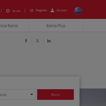
Registro
Acceso
Ayuda
cia Iberia
Iberia Plus
dulto
Buscar
o día/mes/año