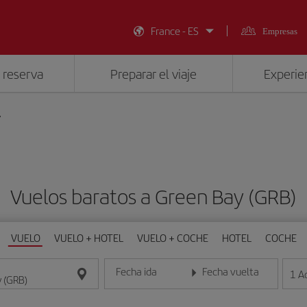
France - ES
Empresas
 reserva
Preparar el viaje
Experien
y
Vuelos baratos a Green Bay (GRB)
VUELO
VUELO + HOTEL
VUELO + COCHE
HOTEL
COCHE
Fecha ida
Fecha vuelta
1
A
Introduce la fecha en formato día/mes/año
Introduce la fecha en format