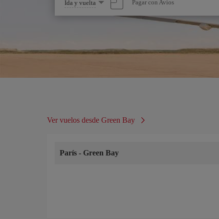
Seleccione
Pagar con Avios
Ida y vuelta
una
opción
Ver vuelos desde Green Bay
París
-
Green Bay