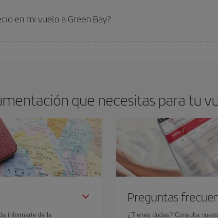
s encontrarás. Los precios dependen de las plazas que queden libres en el vu
 comprar con antelación es
fundamental
para conseguir
vuelos baratos a Gr
ecio en mi vuelo a Green Bay?
arte el mejor precio según tus necesidades de viaje. La tarifa básica, te asegu
umentación que necesitas para tu v
Preguntas frecue
da informarte de la
¿Tienes dudas? Consulta nues