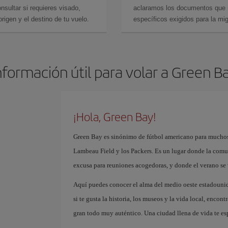
sultar si requieres visado,
aclaramos los documentos que ne
rigen y el destino de tu vuelo.
específicos exigidos para la mi
nformación útil para volar a Green B
¡Hola, Green Bay!
Green Bay es sinónimo de fútbol americano para muchos
Lambeau Field y los Packers. Es un lugar donde la comun
excusa para reuniones acogedoras, y donde el verano se vi
Aquí puedes conocer el alma del medio oeste estadounid
si te gusta la historia, los museos y la vida local, encon
gran todo muy auténtico. Una ciudad llena de vida te esp