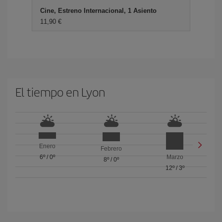
Cine, Estreno Internacional, 1 Asiento
11,90 €
El tiempo en Lyon
Enero
Febrero
6º
/
0º
Marzo
8º
/
0º
12º
/
3º