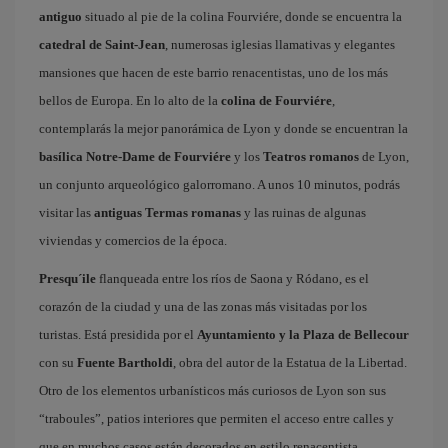
antiguo
situado al pie de la colina Fourviére, donde se encuentra la
catedral de Saint-Jean
, numerosas iglesias llamativas y elegantes
mansiones que hacen de este barrio renacentistas, uno de los más
bellos de Europa. En lo alto de la
colina de Fourviére
,
contemplarás la mejor panorámica de Lyon y donde se encuentran la
basílica Notre-Dame de Fourviére
y los
Teatros romanos
de Lyon,
un conjunto arqueológico galorromano. A unos 10 minutos, podrás
visitar las
antiguas Termas romanas
y las ruinas de algunas
viviendas y comercios de la época.
Presqu´ile
flanqueada entre los ríos de Saona y Ródano, es el
corazón de la ciudad y una de las zonas más visitadas por los
turistas. Está presidida por el
Ayuntamiento y la Plaza de Bellecour
con su
Fuente Bartholdi
, obra del autor de la Estatua de la Libertad.
Otro de los elementos urbanísticos más curiosos de Lyon son sus
“traboules”, patios interiores que permiten el acceso entre calles y
que en muchos casos están decorados en estilo renacentista.