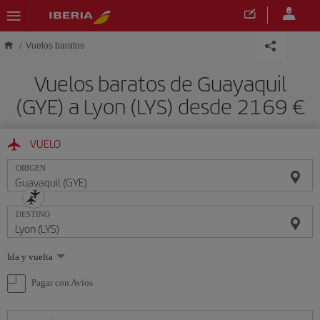
Saltar al contenido principal
Vuelos baratos
Vuelos baratos de Guayaquil
(GYE) a Lyon (LYS) desde 2169 €
VUELO
ORIGEN
DESTINO
Seleccione
Ida y vuelta
una
opción
Pagar con Avios