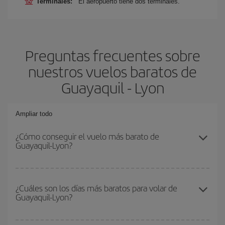
Terminales:
El aeropuerto tiene dos terminales.
Preguntas frecuentes sobre
nuestros vuelos baratos de
Guayaquil - Lyon
Ampliar todo
¿Cómo conseguir el vuelo más barato de
Guayaquil-Lyon?
Podrás ahorrar en tu billete de avión de Guayaquil-Lyon-dest y
conseguir el vuelo más barato si evitas temporadas altas,
¿Cuáles son los días más baratos para volar de
Guayaquil-Lyon?
compras con antelación y puedes ser flexible con las fechas y
horarios de ida y vuelta.
Para saber qué días te saldrá más económico volar, solo tienes