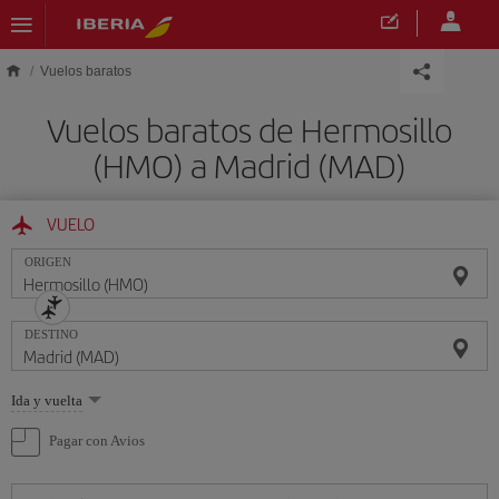
Saltar al contenido principal
Vuelos baratos
Vuelos baratos de Hermosillo
(HMO) a Madrid (MAD)
VUELO
ORIGEN
DESTINO
Seleccione
Ida y vuelta
una
opción
Pagar con Avios