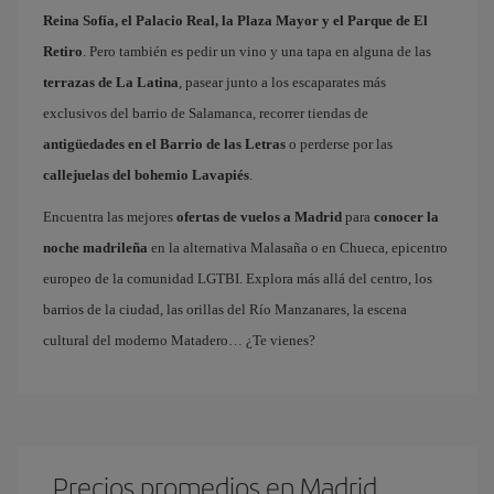
Reina Sofía, el Palacio Real, la Plaza Mayor y el Parque de El
Retiro
. Pero también es pedir un vino y una tapa en alguna de las
terrazas de La Latina
, pasear junto a los escaparates más
exclusivos del barrio de Salamanca, recorrer tiendas de
antigüedades en el Barrio de las Letras
o perderse por las
callejuelas del bohemio Lavapiés
.
Encuentra las mejores
ofertas de vuelos a Madrid
para
conocer la
noche madrileña
en la alternativa Malasaña o en Chueca, epicentro
europeo de la comunidad LGTBI. Explora más allá del centro, los
barrios de la ciudad, las orillas del Río Manzanares, la escena
cultural del moderno Matadero… ¿Te vienes?
Precios promedios en Madrid