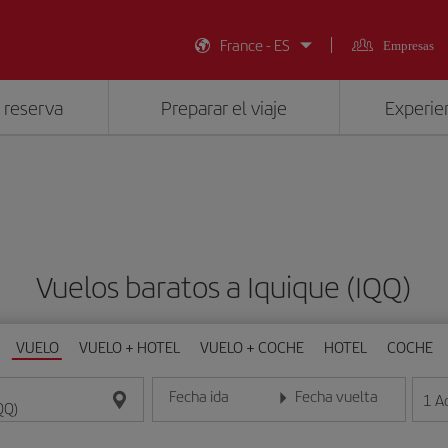
France - ES
Empresas
 reserva
Preparar el viaje
Experien
Vuelos baratos a Iquique (IQQ)
VUELO
VUELO + HOTEL
VUELO + COCHE
HOTEL
COCHE
Fecha ida
Fecha vuelta
1
A
Introduce la fecha en formato día/mes/año
Introduce la fecha en format