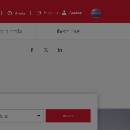
Registro
Acceso
Ayuda
cia Iberia
Iberia Plus
dulto
Buscar
o día/mes/año