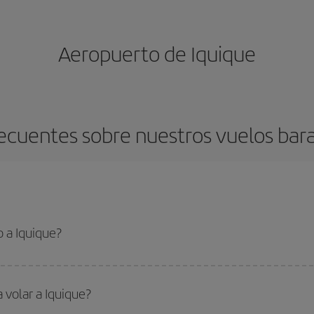
Aeropuerto de Iquique
ecuentes sobre nuestros vuelos bara
 a Iquique?
 el vuelo más barato si evitas temporadas altas, compras con antelación y pued
oncreto para tu viaje, mira nuestras ofertas y déjate inspirar: seguro que en
 volar a Iquique?