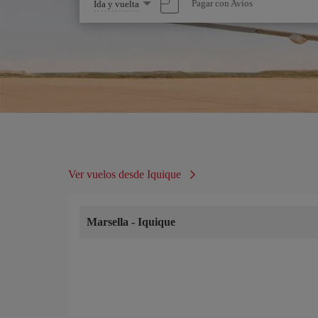
Seleccione
Pagar con Avios
Ida y vuelta
una
opción
Ver vuelos desde Iquique
Marsella
-
Iquique