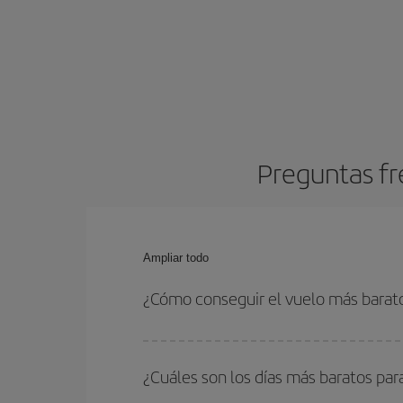
Preguntas fr
Ampliar todo
¿Cómo conseguir el vuelo más barato
Podrás ahorrar en tu billete de avión y conseguir
vuelta. Además, si no tienes decidido un destino c
¿Cuáles son los días más baratos para