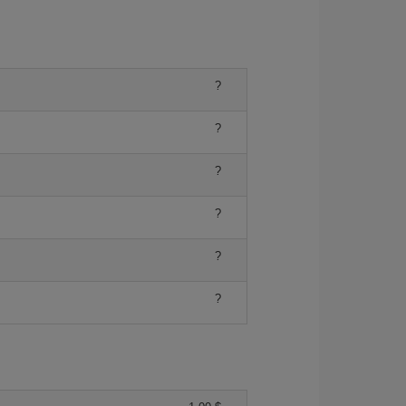
?
?
?
?
?
?