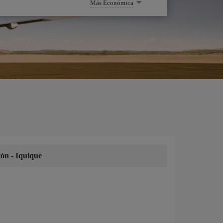
Más Económica
yón
-
Iquique