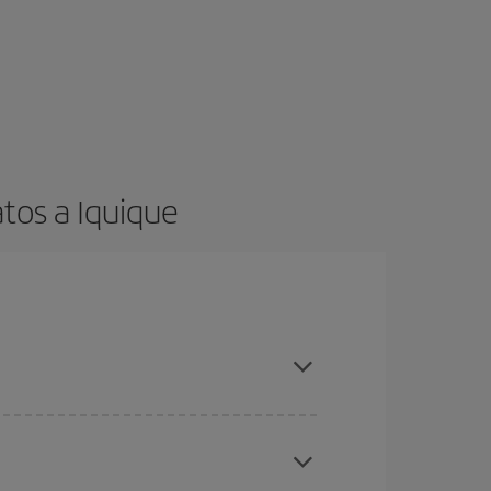
tos a Iquique
es ser flexible con las fechas y horarios de ida y
cuentras el vuelo más barato.