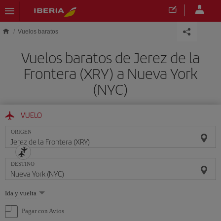
Saltar al contenido principal
Vuelos baratos
Vuelos baratos de Jerez de la
Frontera (XRY) a Nueva York
(NYC)
VUELO
ORIGEN
DESTINO
Seleccione
Ida y vuelta
una
opción
Pagar con Avios