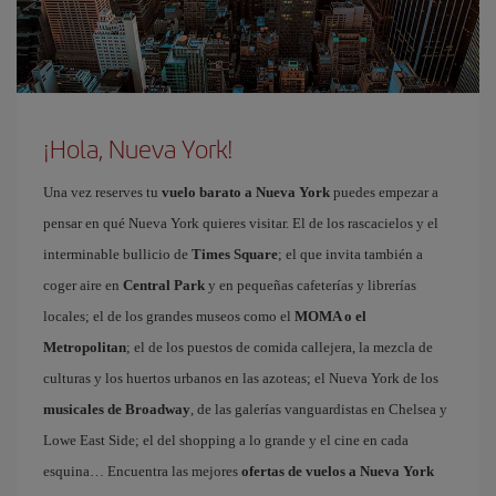
¡Hola, Nueva York!
Una vez reserves tu
vuelo barato a Nueva York
puedes empezar a
pensar en qué Nueva York quieres visitar. El de los rascacielos y el
interminable bullicio de
Times Square
; el que invita también a
coger aire en
Central Park
y en pequeñas cafeterías y librerías
locales; el de los grandes museos como el
MOMA o el
Metropolitan
; el de los puestos de comida callejera, la mezcla de
culturas y los huertos urbanos en las azoteas; el Nueva York de los
musicales de Broadway
, de las galerías vanguardistas en Chelsea y
Lowe East Side; el del shopping a lo grande y el cine en cada
esquina… Encuentra las mejores
ofertas de vuelos a Nueva York