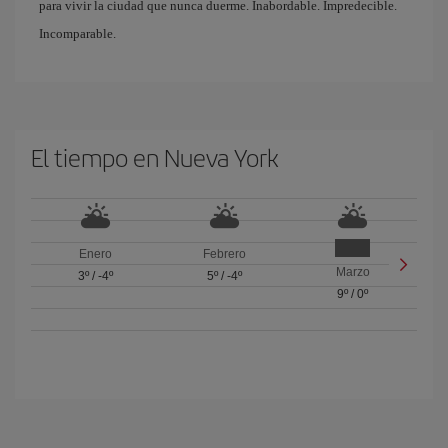
para vivir la ciudad que nunca duerme. Inabordable. Impredecible.
Incomparable.
El tiempo en Nueva York
Enero
Febrero
Marzo
3º
/
-4º
5º
/
-4º
9º
/
0º