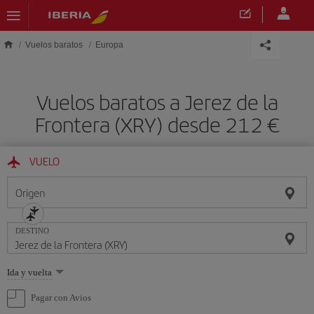
Saltar al contenido principal
Vuelos baratos
Europa
Vuelos baratos a Jerez de la
Frontera (XRY) desde 212 €
VUELO
Origen
DESTINO
Seleccione
Ida y vuelta
una
opción
Pagar con Avios