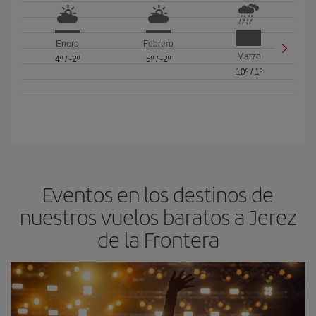
Enero
Febrero
Marzo
4º
/
-2º
5º
/
-2º
10º
/
1º
Eventos en los destinos de
nuestros vuelos baratos a Jerez
de la Frontera