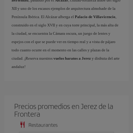
Bertemati
; pasando por el
Alcázar
, ciudad-fortaleza árabe del siglo
XII y uno de los escasos ejemplos de arquitectura almohade de la
Península Ibérica. El Alcázar alberga el
Palacio de Villavicencio
,
construido en el siglo XVII y en cuya torre principal, la más alta de
la ciudad, se encuentra la Cámara oscura, un juego de lentes y
espejos con el que se puede ver en tiempo real y a vista de pájaro
todo cuanto ocurre en el momento en las calles y plazas de la
ciudad. ¡Reserva nuestros
vuelos baratos a Jerez
y disfruta del arte
andaluz!
Precios promedios en Jerez de la
Frontera
Restaurantes