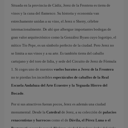
Situada en la provincia de Cádiz, Jerez de la Frontera es tierra de
vinos y la cuna del flamenco. Su historia y economía van
estrechamente unidas a su vino, el Jerez o Sherry, célebre
internacionalmente. De ahí que albergue importantes bodegas de
gran valor arquitectónico como la González Byass cuyo logotipo, el
mítico Tío Pepe, es un símbolo perfecto de la ciudad. Pero Jerez no
se limita a sus vinos y a su arte. Es también tierra del caballo
cartujano y del toro de lidia, y sede del Circuito de Jerez de Fórmula
1. Si coges uno de nuestros
vuelos baratos a Jerez de la Frontera
no te pierdas los increíbles
espectáculos de caballos de la Real
Escuela Andaluza del Arte Ecuestre y la Yeguada Hierro del
Bocado
.
Por si sus atractivos fueran pocos, Jerez es además una ciudad
monumental. Desde la
Catedral
de Jerez, a su colección de
palacios
renacentistas y barrocos
como el de
Dávila, el Pérez Luna o el