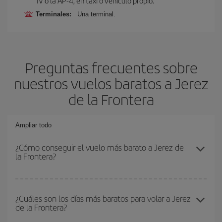
IV o la AP-4, en taxi o vehículo propio.
Terminales:
Una terminal.
Preguntas frecuentes sobre
nuestros vuelos baratos a Jerez
de la Frontera
Ampliar todo
¿Cómo conseguir el vuelo más barato a Jerez de
la Frontera?
Podrás ahorrar en tu billete de avión y conseguir el vuelo más
barato si evitas temporadas altas, compras con antelación y
¿Cuáles son los días más baratos para volar a Jerez
de la Frontera?
puedes ser flexible con las fechas y horarios de ida y vuelta.
Además, si no tienes decidido un destino concreto para tu viaje,