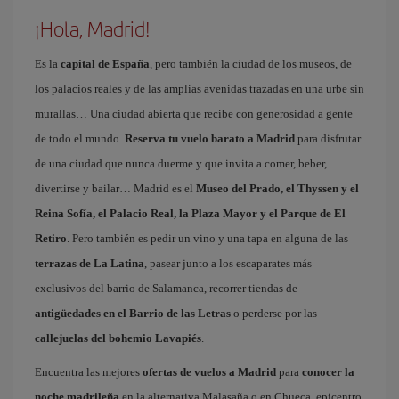
¡Hola, Madrid!
Es la
capital de España
, pero también la ciudad de los museos, de
los palacios reales y de las amplias avenidas trazadas en una urbe sin
murallas… Una ciudad abierta que recibe con generosidad a gente
de todo el mundo.
Reserva tu vuelo barato a Madrid
para disfrutar
de una ciudad que nunca duerme y que invita a comer, beber,
divertirse y bailar… Madrid es el
Museo del Prado, el Thyssen y el
Reina Sofía, el Palacio Real, la Plaza Mayor y el Parque de El
Retiro
. Pero también es pedir un vino y una tapa en alguna de las
terrazas de La Latina
, pasear junto a los escaparates más
exclusivos del barrio de Salamanca, recorrer tiendas de
antigüedades en el Barrio de las Letras
o perderse por las
callejuelas del bohemio Lavapiés
.
Encuentra las mejores
ofertas de vuelos a Madrid
para
conocer la
noche madrileña
en la alternativa Malasaña o en Chueca, epicentro