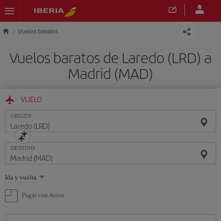
Saltar al contenido principal
Vuelos baratos
Vuelos baratos de Laredo (LRD) a
Madrid (MAD)
VUELO
ORIGEN
DESTINO
Seleccione
Ida y vuelta
una
opción
Pagar con Avios