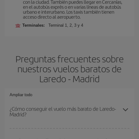
con la ciudad. También puedes llegar en Cercanías,
en el autobús exprés o en varias líneas de autobús
urbano e interurbano. Los taxis también tienen
acceso directo al aeropuerto.
Terminales:
Terminal 1, 2, 3 y 4
Preguntas frecuentes sobre
nuestros vuelos baratos de
Laredo - Madrid
Ampliar todo
¿Cómo conseguir el vuelo más barato de Laredo-
Madrid?
Podrás ahorrar en tu billete de avión de Laredo-Madrid-dest y
conseguir el vuelo más barato si evitas temporadas altas,