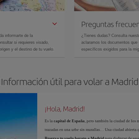
Preguntas frecue
da informarte de la
¿Tienes dudas? Consulta nues
sultar si requieres visado,
aclaramos los documentos que ne
rigen y el destino de tu vuelo.
específicos exigidos para la mi
Información útil para volar a Madrid
¡Hola, Madrid!
Es la
capital de España
, pero también la ciudad de los 
trazadas en una urbe sin murallas… Una ciudad abierta 
Reserva tu vuelo barato a Madrid
para disfrutar de un