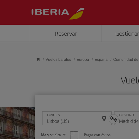
Saltar al contenido principal
Reservar
Gestionar
Vuelos baratos
Europa
España
Comunidad de
Vuel
ORIGEN
DESTINO
Seleccione
Pagar con Avios
Ida y vuelta