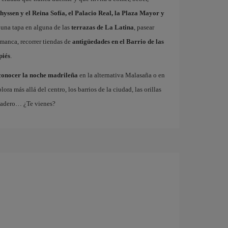
hyssen y el Reina Sofía, el Palacio Real, la Plaza Mayor y
 una tapa en alguna de las
terrazas de La Latina
, pasear
amanca, recorrer tiendas de
antigüedades en el Barrio de las
piés
.
conocer la noche madrileña
en la alternativa Malasaña o en
 más allá del centro, los barrios de la ciudad, las orillas
tadero… ¿Te vienes?