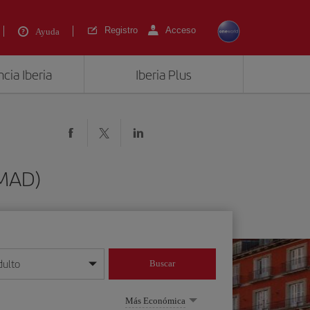
Registro
Acceso
Ayuda
cia Iberia
Iberia Plus
(MAD)
dulto
Buscar
o día/mes/año
Más Económica