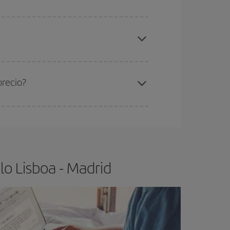
elo y de que las tarifas más baratas (turista)
sboa-Madrid-dest
.
ra el vuelo más barato.
precio?
ser flexible.
Lo normal es que
cuanto antes
 poco abiertos, podrás
elegir el precio más
o Lisboa - Madrid