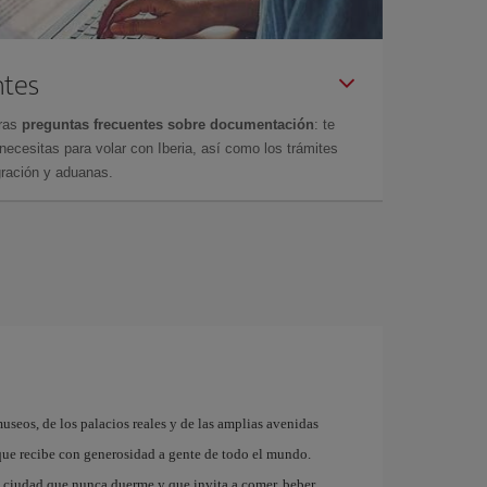
ntes
tras
preguntas frecuentes sobre documentación
: te
cesitas para volar con Iberia, así como los trámites
gración y aduanas.
museos, de los palacios reales y de las amplias avenidas
que recibe con generosidad a gente de todo el mundo.
a ciudad que nunca duerme y que invita a comer, beber,