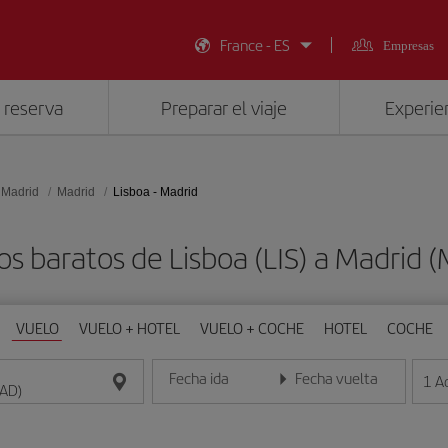
France - ES
Empresas
 reserva
Preparar el viaje
Experien
 Madrid
Madrid
Lisboa - Madrid
os baratos de Lisboa (LIS) a Madrid 
VUELO
VUELO + HOTEL
VUELO + COCHE
HOTEL
COCHE
Fecha ida
Fecha vuelta
1
A
Introduce la fecha en formato día/mes/año
Introduce la fecha en format