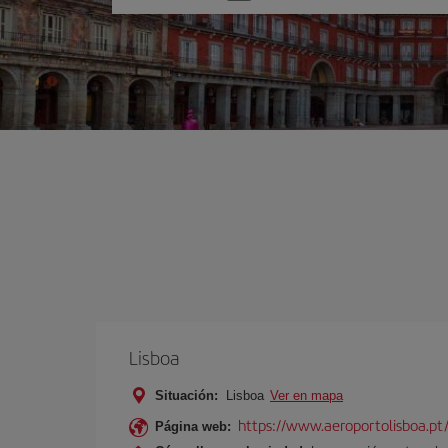
una
opción
Lisboa
Situación:
Lisboa
Ver en mapa
https://www.aeroportolisboa.pt
Página web: