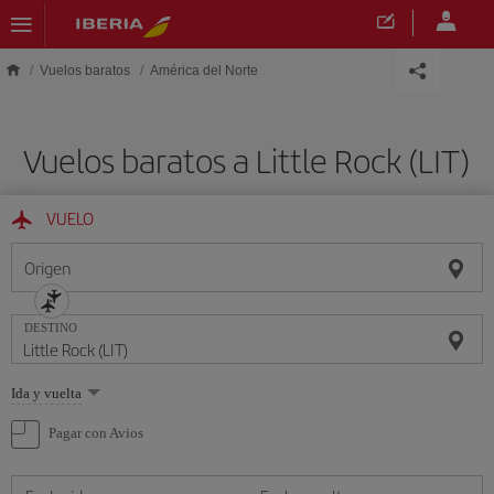
Saltar al contenido principal
Vuelos baratos
América del Norte
Vuelos baratos a Little Rock (LIT)
VUELO
Origen
DESTINO
Seleccione
Ida y vuelta
una
opción
Pagar con Avios