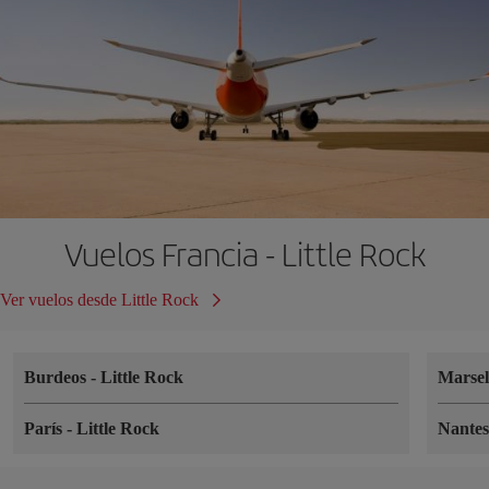
Vuelos Francia - Little Rock
Ver vuelos desde Little Rock
Burdeos
-
Little Rock
Marse
París
-
Little Rock
Nante