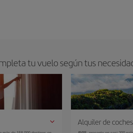
mpleta tu vuelo según tus necesida
Alquiler de coches
en más de 158.000 destinos en
AVIS
, presente en casi 200 pa