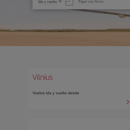
Seleccione
Pagar con Avios
Ida y vuelta
una
opción
Vilnius
Vuelos ida y vuelta desde