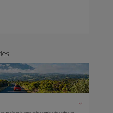
des
íses, te ofrece la gama más completa de coches de