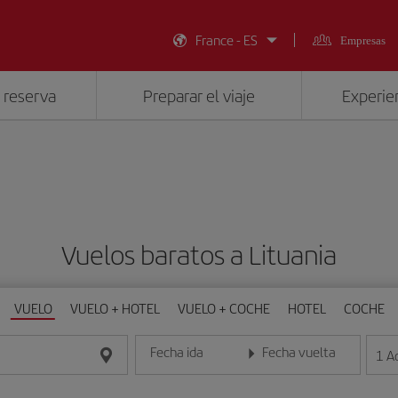
France - ES
Empresas
 reserva
Preparar el viaje
Experien
Vuelos baratos a Lituania
VUELO
VUELO + HOTEL
VUELO + COCHE
HOTEL
COCHE
Fecha ida
Fecha vuelta
1
A
Introduce la fecha en formato día/mes/año
Introduce la fecha en format