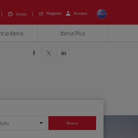
Registro
Acceso
Ayuda
cia Iberia
Iberia Plus
dulto
Buscar
o día/mes/año