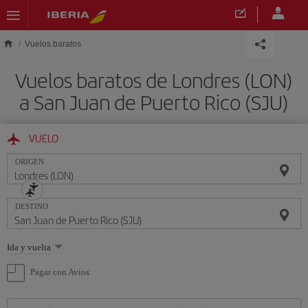
Saltar al contenido principal
Vuelos baratos
Vuelos baratos de Londres (LON)
a San Juan de Puerto Rico (SJU)
VUELO
ORIGEN
DESTINO
Seleccione
Ida y vuelta
una
opción
Pagar con Avios