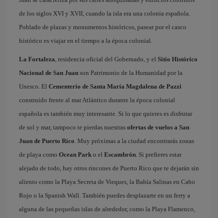
de los siglos XVI y XVII, cuando la isla era una colonia española.
Poblado de plazas y monumentos históricos, pasear por el casco
histórico es viajar en el tiempo a la época colonial.
La Fortaleza
, residencia oficial del Gobernado, y el
Sitio Histórico
Nacional de San Juan
son Patrimonio de la Humanidad por la
Unesco. El
Cementerio de Santa María Magdalena de Pazzi
construido frente al mar Atlántico durante la época colonial
española es también muy interesante. Si lo que quieres es disfrutar
de sol y mar, tampoco te pierdas nuestras
ofertas de vuelos a San
Juan de Puerto Rico
. Muy próximas a la ciudad encontrarás zonas
de playa como
Ocean Park
o el
Escambrón
. Si prefieres estar
alejado de todo, hay otros rincones de Puerto Rico que te dejarán sin
aliento como la Playa Secreta de Vieques, la Bahía Salinas en Cabo
Rojo o la Spanish Wall. También puedes desplazarte en un ferry a
alguna de las pequeñas islas de alrededor, como la Playa Flamenco,