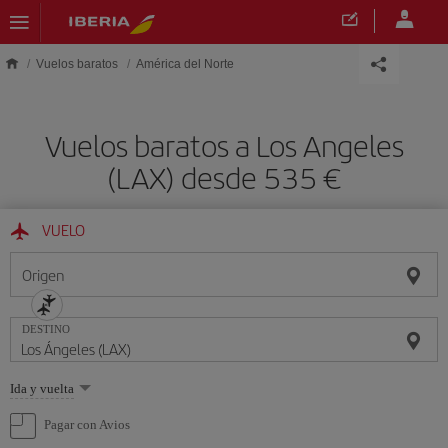
Saltar al contenido principal
Vuelos baratos
América del Norte
Vuelos baratos a Los Angeles
(LAX) desde 535 €
VUELO
Origen
DESTINO
Seleccione
Ida y vuelta
una
opción
Pagar con Avios