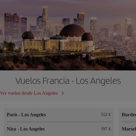
Vuelos Francia - Los Angeles
Ver vuelos desde Los Angeles
París
-
Los Angeles
Burde
552 €
Niza
-
Los Angeles
Marse
597 €