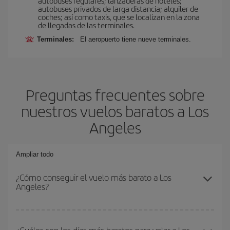
autobuses regulares; lanzaderas de hoteles;
autobuses privados de larga distancia; alquiler de
coches; así como taxis, que se localizan en la zona
de llegadas de las terminales.
Terminales:
El aeropuerto tiene nueve terminales.
Preguntas frecuentes sobre
nuestros vuelos baratos a Los
Angeles
Ampliar todo
¿Cómo conseguir el vuelo más barato a Los
Angeles?
Podrás ahorrar en tu billete de avión y conseguir el vuelo más
barato si evitas temporadas altas, compras con antelación y
¿Cuáles son los días más baratos para volar a Los