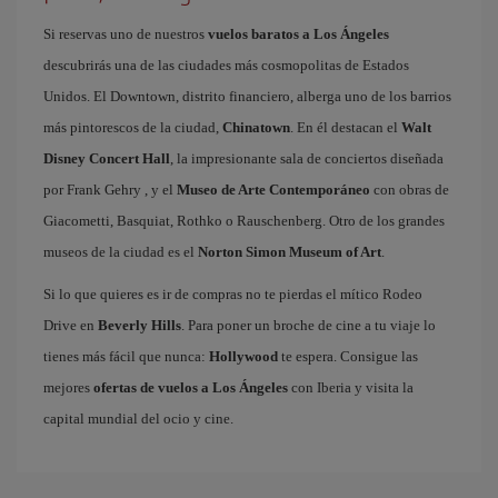
Si reservas uno de nuestros
vuelos baratos a Los Ángeles
descubrirás una de las ciudades más cosmopolitas de Estados
Unidos. El Downtown, distrito financiero, alberga uno de los barrios
más pintorescos de la ciudad,
Chinatown
. En él destacan el
Walt
Disney Concert Hall
, la impresionante sala de conciertos diseñada
por Frank Gehry , y el
Museo de Arte Contemporáneo
con obras de
Giacometti, Basquiat, Rothko o Rauschenberg. Otro de los grandes
museos de la ciudad es el
Norton Simon Museum of Art
.
Si lo que quieres es ir de compras no te pierdas el mítico Rodeo
Drive en
Beverly Hills
. Para poner un broche de cine a tu viaje lo
tienes más fácil que nunca:
Hollywood
te espera. Consigue las
mejores
ofertas de vuelos a Los Ángeles
con Iberia y visita la
capital mundial del ocio y cine.