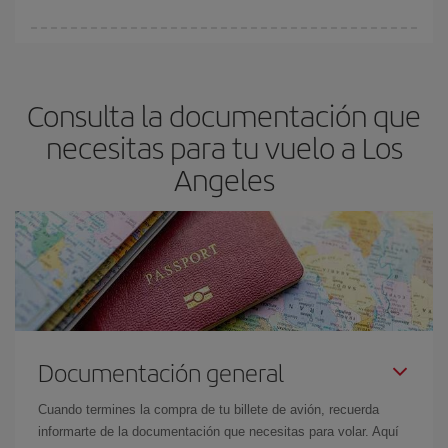
vayan agotando. Por eso, comprar con antelación es
fundamental
para conseguir
vuelos baratos a Los Ángeles.
En Iberia, tenemos distintas tarifas para garantizarte el mejor
precio según tus necesidades de viaje. La tarifa básica, te
asegura el vuelo más barato.
Consulta la documentación que
necesitas para tu vuelo a Los
Angeles
Documentación general
Cuando termines la compra de tu billete de avión, recuerda
informarte de la documentación que necesitas para volar. Aquí