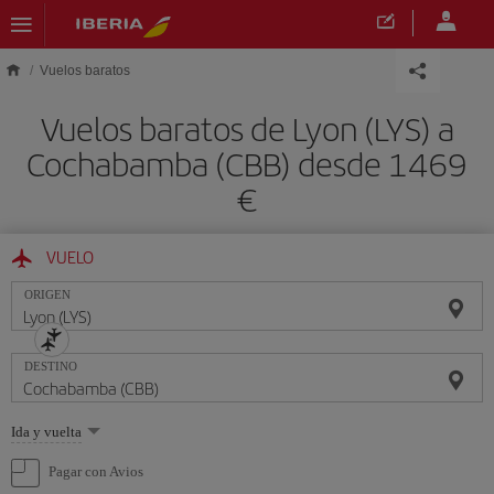
Saltar al contenido principal
Vuelos baratos
Vuelos baratos de Lyon (LYS) a
Cochabamba (CBB) desde 1469
€
VUELO
ORIGEN
DESTINO
Seleccione
Ida y vuelta
una
opción
Pagar con Avios