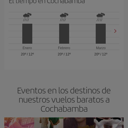
El tiempo en Cochabamba
Enero
Febrero
Marzo
20º
/
12º
20º
/
12º
20º
/
12º
Eventos en los destinos de
nuestros vuelos baratos a
Cochabamba