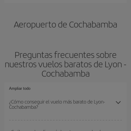
Aeropuerto de Cochabamba
Preguntas frecuentes sobre
nuestros vuelos baratos de Lyon -
Cochabamba
Ampliar todo
¿Cómo conseguir el vuelo más barato de Lyon-
Cochabamba?
Podrás ahorrar en tu billete de avión de Lyon-Cochabamba-dest y
conseguir el vuelo más barato si evitas temporadas altas,